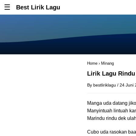
Best Lirik Lagu
Tombol untuk membuka atau menutup menu
Home
›
Minang
Lirik Lagu Rindu
By
bestliriklagu
/
24 Juni
Manga uda datang jik
Manyintuah lintuah ka
Marindu rindu dek ulah
Cubo uda rasokan baa 