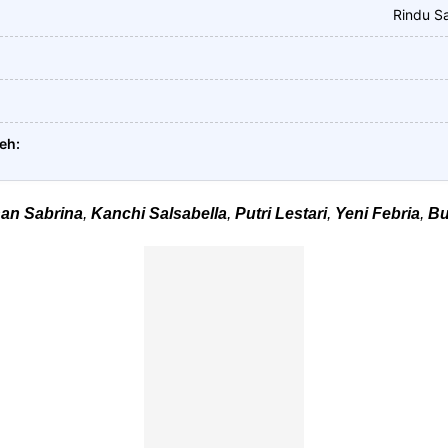
Rindu S
leh
han Sabrina
,
Kanchi Salsabella
,
Putri Lestari
,
Yeni Febria
,
Bu