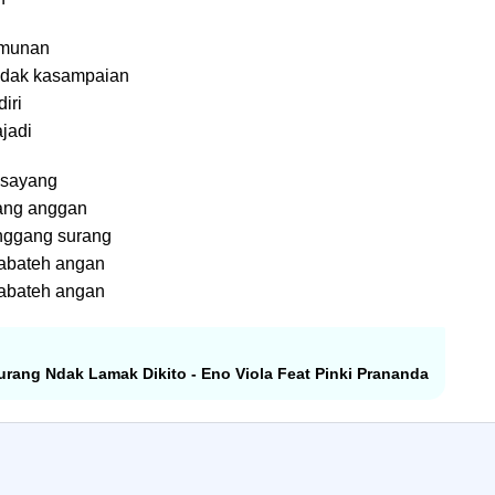
amunan
ndak kasampaian
iri
jadi
g sayang
rang anggan
enggang surang
sabateh angan
sabateh angan
urang Ndak Lamak Dikito - Eno Viola Feat Pinki Prananda