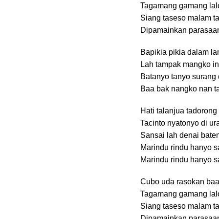
Tagamang gamang lalo
Siang taseso malam t
Dipamainkan parasaa
Bapikia pikia dalam l
Lah tampak mangko i
Batanyo tanyo surang d
Baa bak nangko nan ta
Hati talanjua tadoron
Tacinto nyatonyo di u
Sansai lah denai bat
Marindu rindu hanyo 
Marindu rindu hanyo 
Cubo uda rasokan baa 
Tagamang gamang lalo
Siang taseso malam t
Dipamainkan parasaa