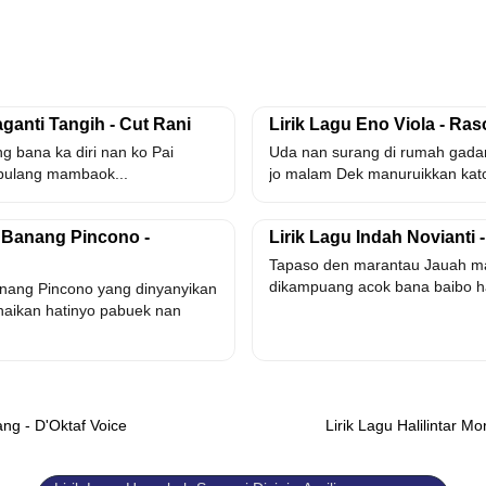
aganti Tangih - Cut Rani
Lirik Lagu Eno Viola - Ra
g bana ka diri nan ko Pai
Uda nan surang di rumah gada
pulang mambaok...
jo malam Dek manuruikkan katon
n Banang Pincono -
Lirik Lagu Indah Novianti
Tapaso den marantau Jauah ma
dikampuang acok bana baibo hat
Banang Pincono yang dinyanyikan
naikan hatinyo pabuek nan
ang - D'Oktaf Voice
Lirik Lagu Halilintar 