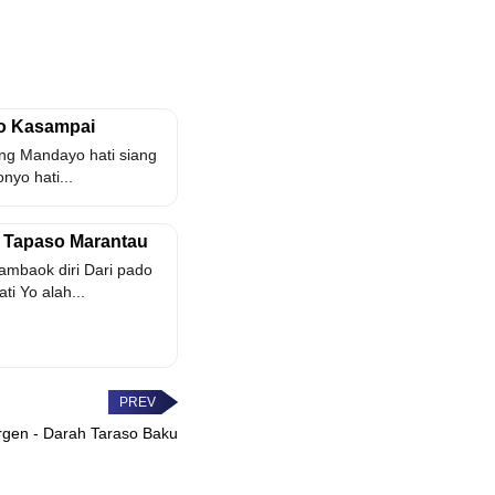
so Kasampai
ng Mandayo hati siang
yo hati...
 - Tapaso Marantau
mbaok diri Dari pado
i Yo alah...
Morgen - Darah Taraso Baku