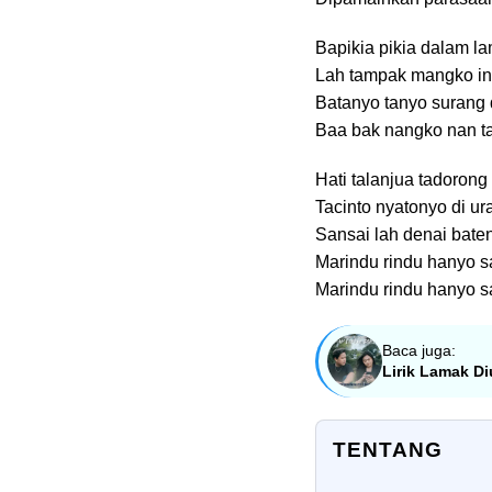
Bapikia pikia dalam l
Lah tampak mangko i
Batanyo tanyo surang d
Baa bak nangko nan ta
Hati talanjua tadoron
Tacinto nyatonyo di u
Sansai lah denai bat
Marindu rindu hanyo 
Marindu rindu hanyo 
Baca juga:
Lirik Lamak Di
TENTANG