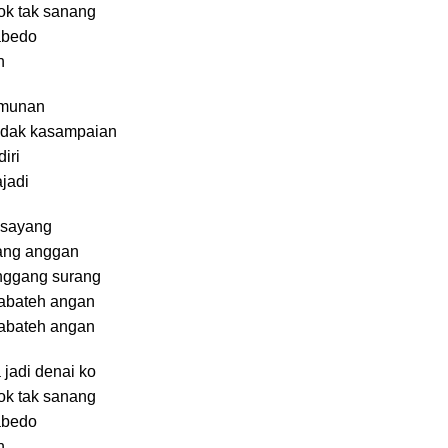
k tak sanang
abedo
n
amunan
ndak kasampaian
iri
jadi
g sayang
rang anggan
enggang surang
sabateh angan
sabateh angan
jadi denai ko
k tak sanang
abedo
n