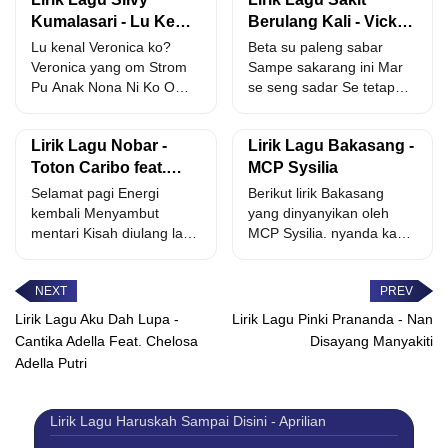
Kumalasari - Lu Kenal
Berulang Kali - Vicky
Veronica Ko
Salamor
Lu kenal Veronica ko?
Beta su paleng sabar
Veronica yang om Strom
Sampe sakarang ini Mar
Pu Anak Nona Ni Ko Om
se seng sadar Se tetap
Strom...
menyakiti Se...
Lirik Lagu Nobar -
Lirik Lagu Bakasang -
Toton Caribo feat.
MCP Sysilia
Asap Rio
Selamat pagi Energi
Berikut lirik Bakasang
kembali Menyambut
yang dinyanyikan oleh
mentari Kisah diulang lagi
MCP Sysilia. nyanda kanal
Semua world cup Harus
siang deng nyanda kanal
nonton world...
malam...
Lirik Lagu Aku Dah Lupa -
Lirik Lagu Pinki Prananda - Nan
Cantika Adella Feat. Chelosa
Disayang Manyakiti
Adella Putri
Lirik Lagu Haruskah Sampai Disini - Aprilian