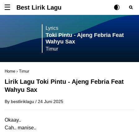
Best Lirik Lagu
Tombol untuk membuka atau menutup menu
Rubah Posisi Ki
Tombol ub
Tom
Lyrics
Toki Pintu - Ajeng Febria Feat
Wahyu Sax
Timur
Home
›
Timur
Lirik Lagu Toki Pintu - Ajeng Febria Feat
Wahyu Sax
By
bestliriklagu
/
24 Juni 2025
Okaay..
Cah.. manise..