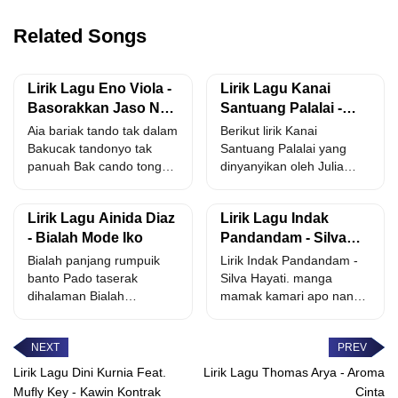
Related Songs
Lirik Lagu Eno Viola -
Lirik Lagu Kanai
Basorakkan Jaso Nan
Santuang Palalai -
Sabijo
Julia Anugerah Putri
Aia bariak tando tak dalam
Berikut lirik Kanai
Bakucak tandonyo tak
Santuang Palalai yang
panuah Bak cando tong
dinyanyikan oleh Julia
kosoang jaleh nyariang...
Anugerah Putri. lai taragak
nak bapayuang...
Lirik Lagu Ainida Diaz
Lirik Lagu Indak
- Bialah Mode Iko
Pandandam - Silva
Hayati
Bialah panjang rumpuik
Lirik Indak Pandandam -
banto Pado taserak
Silva Hayati. manga
dihalaman Bialah
mamak kamari apo nan
samantaro mode iko Pado
mamak cari dulu mamak...
tambah jauah
kampuang...
Lirik Lagu Dini Kurnia Feat.
Lirik Lagu Thomas Arya - Aroma
Mufly Key - Kawin Kontrak
Cinta