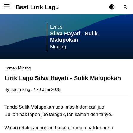
Best Lirik Lagu
Tombol untuk membuka atau menutup menu
Rubah Posisi Ki
Tombol ub
Tom
Lyrics
Silva Hayati - Sulik
Malupokan
Minang
Home
›
Minang
Lirik Lagu Silva Hayati - Sulik Malupokan
By
bestliriklagu
/
20 Juni 2025
Tando Sulik Malupokan uda, masih den cari juo
Buliah nak lapeh juo taragak, lah kamari den tanyo..
Walau ndak kamungkin basatu, namun hati ko rindu