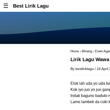
Best Lirik Lagu
Tombol untuk membuka atau menutup menu
Home
›
Minang
›
Erwin Ag
Lirik Lagu Wawa 
By
bestliriklagu
/
24 April
Elok lah uda yo uda ba
Kok iyo juo yo juo ga
Indak baguno baduto
Lamo lambek da coki k