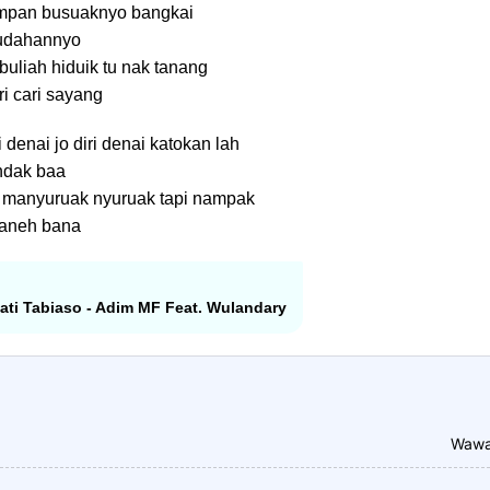
mpan busuaknyo bangkai
sudahannyo
buliah hiduik tu nak tanang
i cari sayang
 denai jo diri denai katokan lah
 ndak baa
 manyuruak nyuruak tapi nampak
paneh bana
Hati Tabiaso - Adim MF Feat. Wulandary
Wawa 