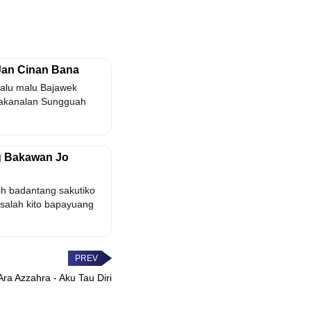
 Jan Cinan Bana
alu malu Bajawek
bakanalan Sungguah
ng Bakawan Jo
ih badantang sakutiko
salah kito bapayuang
Ara Azzahra - Aku Tau Diri