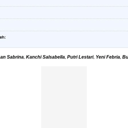
leh
han Sabrina
,
Kanchi Salsabella
,
Putri Lestari
,
Yeni Febria
,
Bu