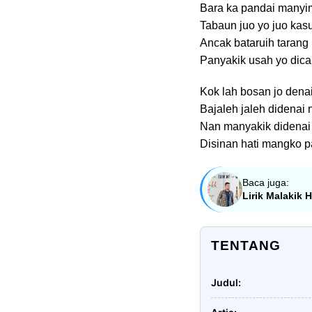
Bara ka pandai manyi
Tabaun juo yo juo ka
Ancak bataruih tarang 
Panyakik usah yo dicar
Kok lah bosan jo denai
Bajaleh jaleh didenai
Nan manyakik didenai
Disinan hati mangko 
Baca juga:
Lirik Malakik 
TENTANG
Judul