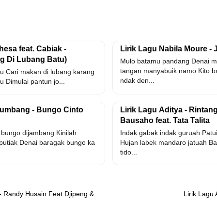
hesa feat. Cabiak -
Lirik Lagu Nabila Moure -
ng Di Lubang Batu)
Mulo batamu pandang Denai m
tangan manyabuik namo Kito 
tu Cari makan di lubang karang
ndak den...
 Dimulai pantun jo...
ikumbang - Bungo Cinto
Lirik Lagu Aditya - Rinta
Bausaho feat. Tata Talita
bungo dijambang Kinilah
Indak gabak indak guruah Patu
putiak Denai baragak bungo ka
Hujan labek mandaro jatuah Ba
tido...
 - Randy Husain Feat Djipeng &
Lirik Lagu 