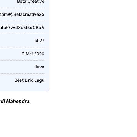
Beta Creative
.com/@Betacreative25
watch?v=dXo5I5dCBbA
4.27
9 Mei 2026
Java
Best Lirik Lagu
di Mahendra
.