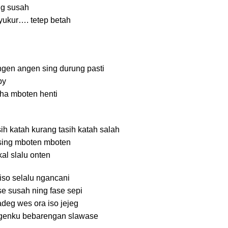
g susah
yukur…. tetep betah
en angen sing durung pasti
py
ha mboten henti
ih katah kurang tasih katah salah
sing mboten mboten
kal slalu onten
so selalu ngancani
e susah ning fase sepi
deg wes ora iso jejeg
genku bebarengan slawase