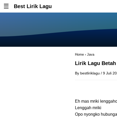
Best Lirik Lagu
Tombol untuk membuka atau menutup menu
Home
›
Java
Lirik Lagu Betah
By
bestliriklagu
/
9 Juli 2
Eh mas mriki lenggah
Lenggah mriki
Opo nyongko hubungan