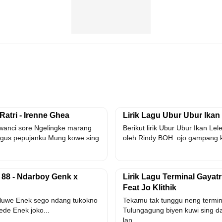
Ratri - Irenne Ghea
Lirik Lagu Ubur Ubur Ikan
anci sore Ngelingke marang
Berikut lirik Ubur Ubur Ikan Le
gus pepujanku Mung kowe sing
oleh Rindy BOH. ojo gampang 
 88 - Ndarboy Genk x
Lirik Lagu Terminal Gayatr
Feat Jo Klithik
luwe Enek sego ndang tukokno
Tekamu tak tunggu neng termina
de Enek joko...
Tulungagung biyen kuwi sing d
lan...