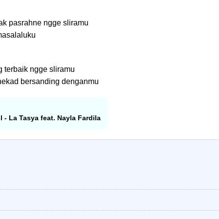
tak pasrahne ngge sliramu
asalaluku
g terbaik ngge sliramu
p nekad bersanding denganmu
l - La Tasya feat. Nayla Fardila