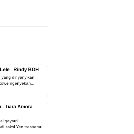
 Lele - Rindy BOH
le yang dinyanyikan
kowe ngenyekan...
i - Tiara Amora
l gayatri
adi saksi Yen tresnamu