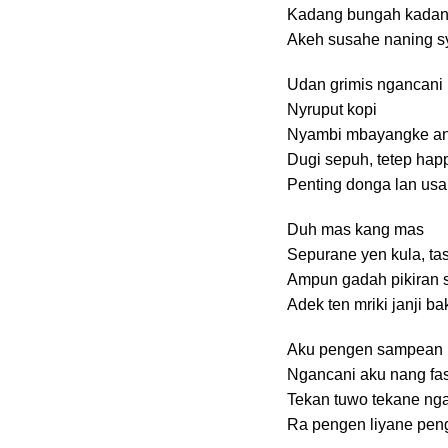
Kadang bungah kadan
Akeh susahe naning s
Udan grimis ngancani
Nyruput kopi
Nyambi mbayangke ang
Dugi sepuh, tetep hap
Penting donga lan usa
Duh mas kang mas
Sepurane yen kula, tas
Ampun gadah pikiran 
Adek ten mriki janji ba
Aku pengen sampean i
Ngancani aku nang fas
Tekan tuwo tekane nga
Ra pengen liyane pen