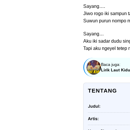
Sayang….
Jiwo rogo iki sampun 
Suwun purun nompo m
Sayang…
Aku iki sadar dudu sin
Tapi aku ngeyel tete
Baca juga:
Lirik Laut Kidu
TENTANG
Judul
Artis