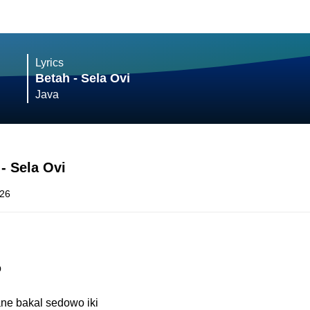
Lyrics
Betah - Sela Ovi
Java
 - Sela Ovi
026
o
e bakal sedowo iki