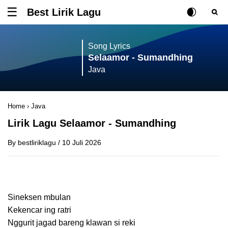
Best Lirik Lagu
Tombol untuk membuka atau menutup menu
Rubah Posisi Ki
Tombol ub
Tom
Song Lyrics
Selaamor - Sumandhing
Java
Home
›
Java
Lirik Lagu Selaamor - Sumandhing
By
bestliriklagu
/
10 Juli 2026
Sineksen mbulan
Kekencar ing ratri
Nggurit jagad bareng klawan si reki