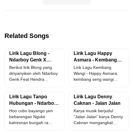
Related Songs
Lirik Lagu Blong -
Lirik Lagu Happy
Ndarboy Genk X
Asmara - Kembang
Hendra Kumbara
Wangi dan Artinya
Berikut lirik Blong yang
Lirik Lagu Kembang
dinyanyikan oleh Ndarboy
Wangi - Happy Asmara.
Genk Feat Hendra
kembang seng wangi
Kumbara. ora ono sing
nggo sandaran kupu kupu
ra...
kowe...
Lirik Lagu Tanpo
Lirik Lagu Denny
Hubungan - Ndarboy
Caknan - Jalan Jalan
Genk
Hoo cobo bayango yen
Karya musik berjudul
bebarengan Ngukir
“Jalan Jalan” karya Denny
katresnan bungah ra
Caknan mengangkat
karuan Hoo roso sayang,
realitas kehidupan