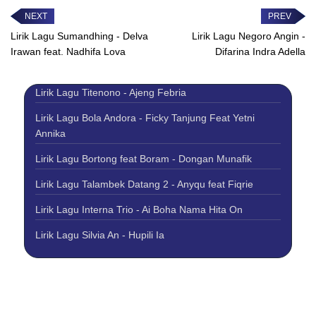
sayang Kadang...
maskulinitas dewasa,
khususnya dinamika...
Lirik Lagu Sumandhing - Delva
Lirik Lagu Negoro Angin -
Irawan feat. Nadhifa Lova
Difarina Indra Adella
Lirik Lagu Titenono - Ajeng Febria
Lirik Lagu Bola Andora - Ficky Tanjung Feat Yetni
Annika
Lirik Lagu Bortong feat Boram - Dongan Munafik
Lirik Lagu Talambek Datang 2 - Anyqu feat Fiqrie
Lirik Lagu Interna Trio - Ai Boha Nama Hita On
Lirik Lagu Silvia An - Hupili Ia