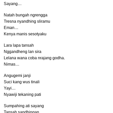
Sayang…
Natah bungah ngrengga
Tresna nyandhing sliramu
Eman…
Kenya manis sesotyaku
Lara lapa tansah
Nggandheng lan sira
Lelana wana coba nrajang godha.
Nimas…
Angugemi janji
Suci kang wus tinali
Yayi…
Nyawiji tekaning pati
Sumpahing ati sayang
Tansah sandhingan