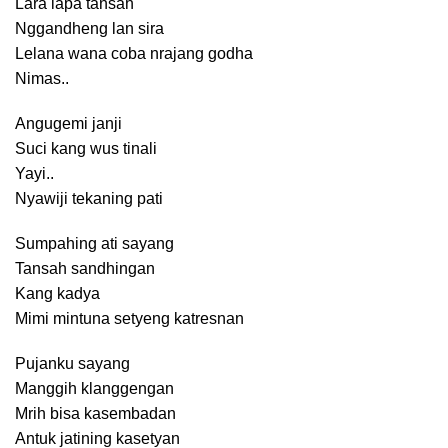
Lara lapa tansah
Nggandheng lan sira
Lelana wana coba nrajang godha
Nimas..
Angugemi janji
Suci kang wus tinali
Yayi..
Nyawiji tekaning pati
Sumpahing ati sayang
Tansah sandhingan
Kang kadya
Mimi mintuna setyeng katresnan
Pujanku sayang
Manggih klanggengan
Mrih bisa kasembadan
Antuk jatining kasetyan