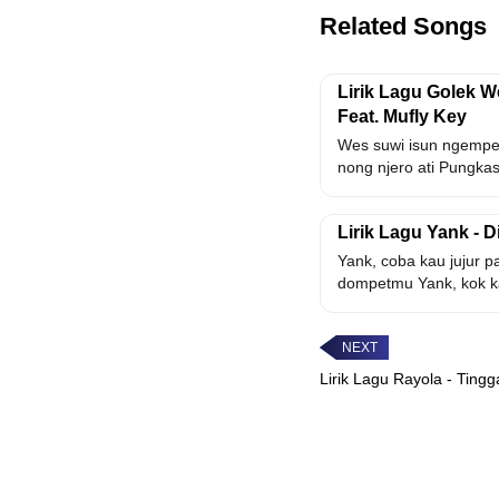
Related Songs
Lirik Lagu Golek We
Feat. Mufly Key
Wes suwi isun ngempet
nong njero ati Pungkas 
Lirik Lagu Yank - D
Yank, coba kau jujur p
dompetmu Yank, kok ka
Lirik Lagu Rayola - Tingg