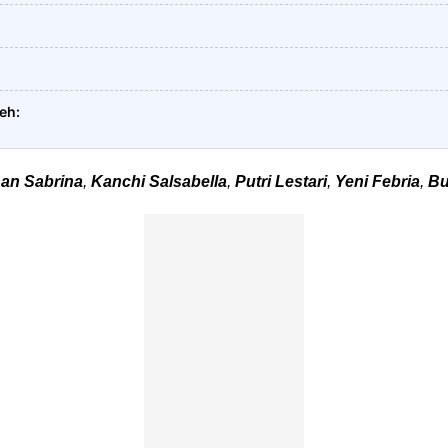
leh
han Sabrina
,
Kanchi Salsabella
,
Putri Lestari
,
Yeni Febria
,
Bu