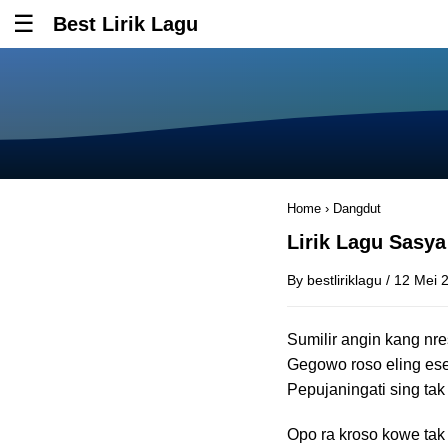
Best Lirik Lagu
Tombol untuk membuka atau menutup menu
Home
›
Dangdut
Lirik Lagu Sasya
By
bestliriklagu
/
12 Mei 
Sumilir angin kang nre
Gegowo roso eling e
Pepujaningati sing tak
Opo ra kroso kowe tak