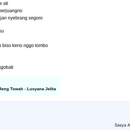
 ati
perjuangno
djan nyebrang segoro
ku
 biso keno nggo tombo
gobati
 Reng Towah - Lusyana Jelita
Sasya A