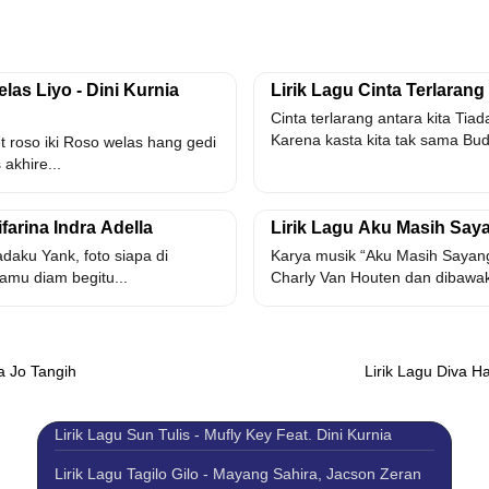
las Liyo - Dini Kurnia
Lirik Lagu Cinta Terlarang
Cinta terlarang antara kita Tiad
Karena kasta kita tak sama Bud
 roso iki Roso welas hang gedi
akhire...
ifarina Indra Adella
Lirik Lagu Aku Masih Saya
adaku Yank, foto siapa di
Karya musik “Aku Masih Sayang
mu diam begitu...
Charly Van Houten dan dibawak
a Jo Tangih
Lirik Lagu Diva H
Lirik Lagu Sun Tulis - Mufly Key Feat. Dini Kurnia
Lirik Lagu Tagilo Gilo - Mayang Sahira, Jacson Zeran