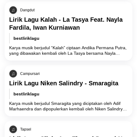
interpersonal akibat
Dangdut
Lirik Lagu Kalah - La Tasya Feat. Nayla
Fardila, Iwan Kurniawan
bestliriklagu
Karya musik berjudul “Kalah” ciptaan Andika Permana Putra,
yang dibawakan kembali oleh La Tasya bersama Nayla
Fardila dan Iwan Kurniawan dalam versi
Campursari
Lirik Lagu Niken Salindry - Smaragita
bestliriklagu
Karya musik berjudul Smaragita yang diciptakan oleh Adif
Marhaendra dan dipopulerkan kembali oleh Niken Salindry
membawa latar belakang filosofis yang berakar dari
Tapsel