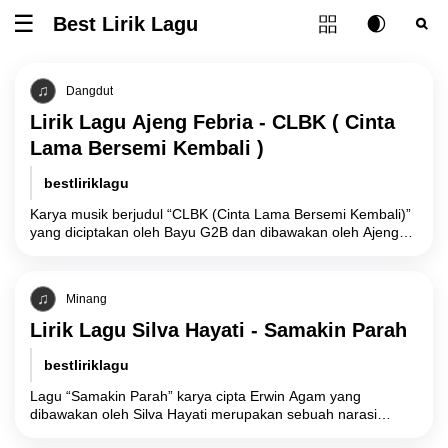
Tombol ubah l
Best Lirik Lagu
Tombol untuk membuka atau menutup menu
Tombol ub
Tom
Dangdut
Lirik Lagu Ajeng Febria - CLBK ( Cinta
Lama Bersemi Kembali )
bestliriklagu
Karya musik berjudul “CLBK (Cinta Lama Bersemi Kembali)”
yang diciptakan oleh Bayu G2B dan dibawakan oleh Ajeng
Febria mengangkat realitas psikologis mengenai
Minang
Lirik Lagu Silva Hayati - Samakin Parah
bestliriklagu
Lagu “Samakin Parah” karya cipta Erwin Agam yang
dibawakan oleh Silva Hayati merupakan sebuah narasi
melankolis yang menyoroti degradasi hubungan