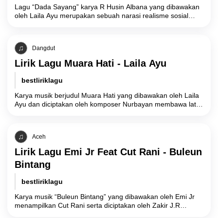
Lagu “Dada Sayang” karya R Husin Albana yang dibawakan
oleh Laila Ayu merupakan sebuah narasi realisme sosial
yang menyoroti konflik batin akibat
Dangdut
Lirik Lagu Muara Hati - Laila Ayu
bestliriklagu
Karya musik berjudul Muara Hati yang dibawakan oleh Laila
Ayu dan diciptakan oleh komposer Nurbayan membawa latar
belakang cerita tentang fase akhir
Aceh
Lirik Lagu Emi Jr Feat Cut Rani - Buleun
Bintang
bestliriklagu
Karya musik “Buleun Bintang” yang dibawakan oleh Emi Jr
menampilkan Cut Rani serta diciptakan oleh Zakir J.R
merupakan sebuah representasi simbolis atas