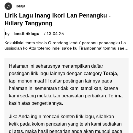
penaangku Mamali’ lako kalemu Kenna
Toraja
Lirik Lagu Inang Ikori Lan Penangku -
Hillary Tangyong
by
bestliriklagu
/
13-04-25
Kekukilalai tonta sisola O rendeng lendu’ parannu penaangku La
ussisolan ko Attu totemo inde’ sa’de ku Tirambanna’ tommu sae
dio tingayoku Ammu
Halaman ini seharusnya menampilkan daftar
postingan lirik lagu lainnya dengan category
Toraja
,
tapi mohon maaf !!! daftar postingan lainnya pada
halaman ini sementara tidak kami tampilkan, karena
kami sedang melakukan perawatan perbaikan. Terima
kasih atas pengertiannya.
Jika Anda ingin mencari konten lirik lagu, silahkan
ketik pada kolom pencarian yang telah kami sediakan
di atas, maka hasil pencarian anda akan muncul pada