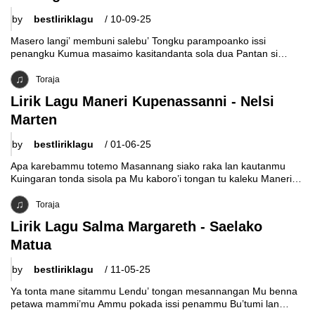
by
bestliriklagu
/
10-09-25
Masero langi’ membuni salebu’ Tongku parampoanko issi
penangku Kumua masaimo kasitandanta sola dua Pantan si
peladaran lan kasisolanta Masussa masannang puramo ta
Toraja
Lirik Lagu Maneri Kupenassanni - Nelsi
Marten
by
bestliriklagu
/
01-06-25
Apa karebammu totemo Masannang siako raka lan kautanmu
Kuingaran tonda sisola pa Mu kaboro’i tongan tu kaleku Maneri
kupenassanni Tu mintu’na penggauranku
Toraja
Lirik Lagu Salma Margareth - Saelako
Matua
by
bestliriklagu
/
11-05-25
Ya tonta mane sitammu Lendu’ tongan mesannangan Mu benna
petawa mammi’mu Ammu pokada issi penammu Bu’tumi lan