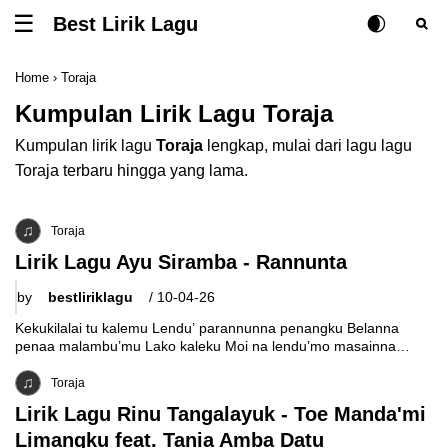
Best Lirik Lagu
Tombol untuk membuka atau menutup menu
Rubah Posisi Ki
Tombol ub
Tom
Home
›
Toraja
Kumpulan Lirik Lagu Toraja
Kumpulan lirik lagu
Toraja
lengkap, mulai dari lagu lagu
Toraja terbaru hingga yang lama.
Toraja
Lirik Lagu Ayu Siramba - Rannunta
by
bestliriklagu
/
10-04-26
Kekukilalai tu kalemu Lendu’ parannunna penangku Belanna
penaa malambu’mu Lako kaleku Moi na lendu’mo masainna
Kasikampaianta sola dua Apa tontong bang ia
Toraja
Lirik Lagu Rinu Tangalayuk - Toe Manda'mi
Limangku feat. Tania Amba Datu