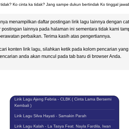
ka tidak? Ko cinta ka tidak? Jang sampe dukun bertindak Ko tinggal jaw
nya menampilkan daftar postingan lirik lagu lainnya dengan ca
r postingan lainnya pada halaman ini sementara tidak kami tam
rawatan perbaikan. Terima kasih atas pengertiannya.
ari konten lirik lagu, silahkan ketik pada kolom pencarian yan
 pencarian anda akan muncul pada tab baru di browser Anda.
Lirik Lagu Ajeng Febria - CLBK ( Cinta Lama Bersemi
Kembali )
Lirik Lagu Silva Hayati - Samakin Parah
Lirik Lagu Kalah - La Tasya Feat. Nayla Fardila, Iwan