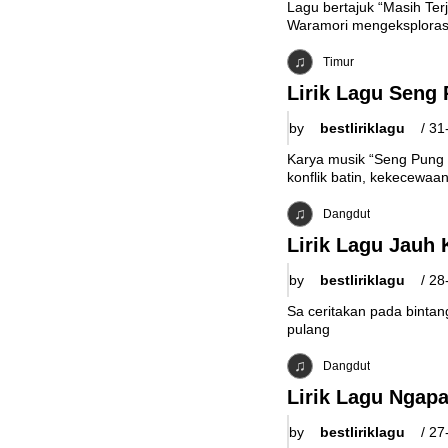
Lagu bertajuk “Masih Te
Waramori mengeksplorasi 
Timur
Lirik Lagu Seng 
by
bestliriklagu
/
31
Karya musik “Seng Pung 
konflik batin, kekecewaan
Dangdut
Lirik Lagu Jauh
by
bestliriklagu
/
28
Sa ceritakan pada bintan
pulang
Dangdut
Lirik Lagu Ngapa
by
bestliriklagu
/
27