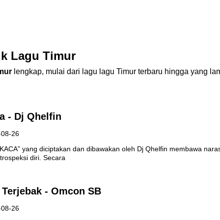
ik Lagu Timur
mur
lengkap, mulai dari lagu lagu Timur terbaru hingga yang la
a - Dj Qhelfin
-08-26
KACA” yang diciptakan dan dibawakan oleh Dj Qhelfin membawa narasi 
rospeksi diri. Secara
h Terjebak - Omcon SB
-08-26