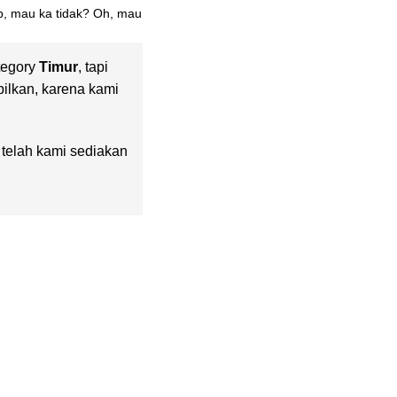
ab, mau ka tidak? Oh, mau
tegory
Timur
, tapi
pilkan, karena kami
g telah kami sediakan