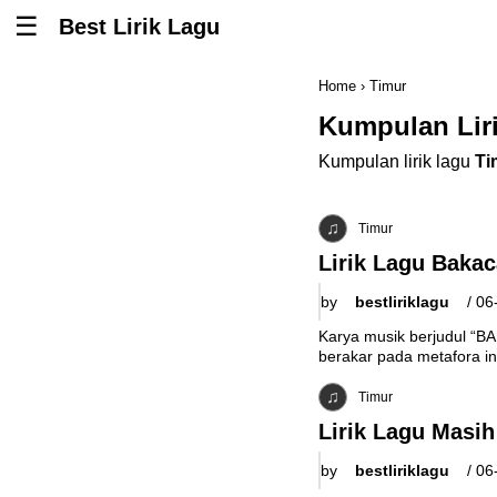
Best Lirik Lagu
Tombol untuk membuka atau menutup menu
Home
›
Timur
Kumpulan Lir
Kumpulan lirik lagu
Ti
Timur
Lirik Lagu Bakac
by
bestliriklagu
/
06
Karya musik berjudul “BA
berakar pada metafora int
Timur
Lirik Lagu Masi
by
bestliriklagu
/
06