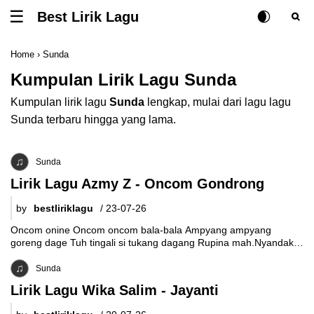
Best Lirik Lagu
Tombol untuk membuka atau menutup menu
Rubah Posisi Ki
Tombol ub
Tom
Home
›
Sunda
Kumpulan Lirik Lagu Sunda
Kumpulan lirik lagu
Sunda
lengkap, mulai dari lagu lagu
Sunda terbaru hingga yang lama.
Sunda
Lirik Lagu Azmy Z - Oncom Gondrong
by
bestliriklagu
/
23-07-26
Oncom onine Oncom oncom bala-bala Ampyang ampyang
goreng dage Tuh tingali si tukang dagang Rupina mah.Nyandak
karanjang Teu tebih tina sangkaan Moal
Sunda
Lirik Lagu Wika Salim - Jayanti