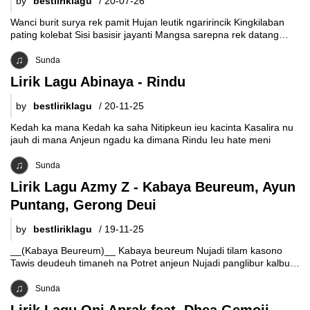
by
bestliriklagu
/
20-07-26
Wanci burit surya rek pamit Hujan leutik ngaririncik Kingkilaban
pating kolebat Sisi basisir jayanti Mangsa sarepna rek datang
Dibarengan kingkilaban Angin peting
Sunda
Lirik Lagu Abinaya - Rindu
by
bestliriklagu
/
20-11-25
Kedah ka mana Kedah ka saha Nitipkeun ieu kacinta Kasalira nu
jauh di mana Anjeun ngadu ka dimana Rindu Ieu hate meni
Sunda
Lirik Lagu Azmy Z - Kabaya Beureum, Ayun
Puntang, Gerong Deui
by
bestliriklagu
/
19-11-25
__(Kabaya Beureum)__ Kabaya beureum Nujadi tilam kasono
Tawis deudeuh timaneh na Potret anjeun Nujadi panglibur kalbu
Kameumeut hate Kabaya beureum Ngarendeng jeung
Sunda