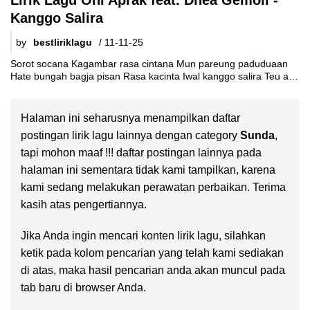
Lirik Lagu Oni Aprak feat. Dhea Gemoii -
Kanggo Salira
by
bestliriklagu
/
11-11-25
Sorot socana Kagambar rasa cintana Mun pareung paduduaan
Hate bungah bagja pisan Rasa kacinta Iwal kanggo salira Teu aya
deui nu lian
Halaman ini seharusnya menampilkan daftar
postingan lirik lagu lainnya dengan category
Sunda
,
tapi mohon maaf !!! daftar postingan lainnya pada
halaman ini sementara tidak kami tampilkan, karena
kami sedang melakukan perawatan perbaikan. Terima
kasih atas pengertiannya.
Jika Anda ingin mencari konten lirik lagu, silahkan
ketik pada kolom pencarian yang telah kami sediakan
di atas, maka hasil pencarian anda akan muncul pada
tab baru di browser Anda.