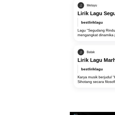
Melayu
Lirik Lagu Seg
bestliriklagu
Lagu “Segudang Rindu”
mengangkat dinamika p
Batak
Lirik Lagu Mar
bestliriklagu
Karya musik berjudul 
Sihotang secara filosof