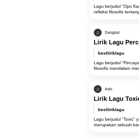
Lagu berjudul “Opo Ka
refleksi filosofis tent
Dangdut
Lirik Lagu Per
bestliriklagu
Lagu berjudul “Percay
filosofis mendalam me
Indo
Lirik Lagu Toxi
bestliriklagu
Lagu berjudul “Toxic”
merupakan sebuah kar