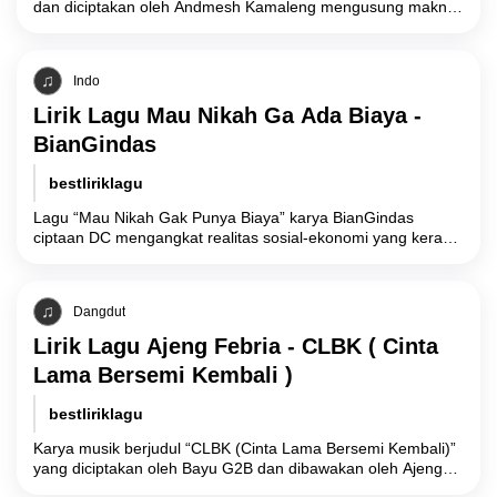
dan diciptakan oleh Andmesh Kamaleng mengusung makna
filosofis tentang ketulusan cinta tanpa syarat (unconditional
love),
Indo
Lirik Lagu Mau Nikah Ga Ada Biaya -
BianGindas
bestliriklagu
Lagu “Mau Nikah Gak Punya Biaya” karya BianGindas
ciptaan DC mengangkat realitas sosial-ekonomi yang kerap
dihadapi oleh pasangan muda di Indonesia terkait
Dangdut
Lirik Lagu Ajeng Febria - CLBK ( Cinta
Lama Bersemi Kembali )
bestliriklagu
Karya musik berjudul “CLBK (Cinta Lama Bersemi Kembali)”
yang diciptakan oleh Bayu G2B dan dibawakan oleh Ajeng
Febria mengangkat realitas psikologis mengenai