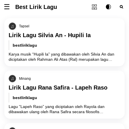
Tombol ubah l
Best Lirik Lagu
Tombol untuk membuka atau menutup menu
Tombol ub
Tom
Tapsel
Lirik Lagu Silvia An - Hupili Ia
bestliriklagu
Karya musik “Hupili Ia” yang dibawakan oleh Silvia An dan
diciptakan oleh Rahman Ali Atas (Ral) merupakan lagu
berbahasa Tapanuli Selatan (Tapsel)
Minang
Lirik Lagu Rana Safira - Lapeh Raso
bestliriklagu
Lagu “Lapeh Raso” yang diciptakan oleh Rayola dan
dibawakan ulang oleh Rana Safira secara filosofis
mengangkat realitas kerapuhan hubungan manusia akibat
hilangnya