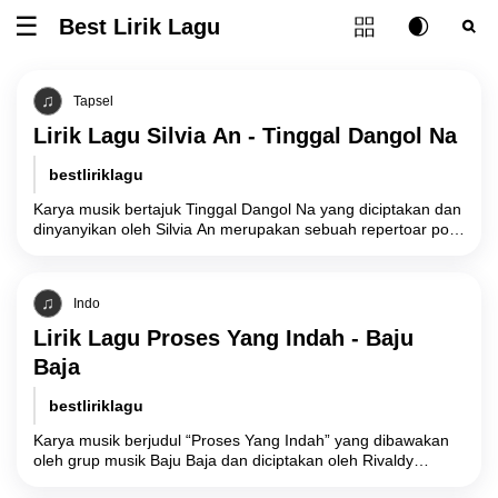
Tombol ubah l
Best Lirik Lagu
Tombol untuk membuka atau menutup menu
Tombol ub
Tom
Tapsel
Lirik Lagu Silvia An - Tinggal Dangol Na
bestliriklagu
Karya musik bertajuk Tinggal Dangol Na yang diciptakan dan
dinyanyikan oleh Silvia An merupakan sebuah repertoar pop
Tapanuli Selatan (Tapsel) yang mengeksplorasi
Indo
Lirik Lagu Proses Yang Indah - Baju
Baja
bestliriklagu
Karya musik berjudul “Proses Yang Indah” yang dibawakan
oleh grup musik Baju Baja dan diciptakan oleh Rivaldy
Maulana membawa narasi filosofis tentang