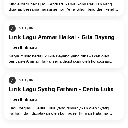
Single baru bertajuk “Februari” karya Rony Parulian yang
digarap bersama musisi senior Petra Sihombing dan Rendy
Pandugo menyajikan narasi romansa personal yang
Malaysia
Lirik Lagu Ammar Haikal - Gila Bayang
bestliriklagu
Karya musik bertajuk Gila Bayang yang dibawakan oleh
penyanyi Ammar Haikal serta diciptakan oleh kolaborasi
Naim Daniel, Adib Hamdi, dan Amir Firdaus,
Malaysia
Lirik Lagu Syafiq Farhain - Cerita Luka
bestliriklagu
Lagu berjudul Cerita Luka yang dinyanyikan oleh Syafiq
Farhain dan diciptakan oleh komposer Ikhwan Fatanna
bersama Wan Saleh mengusung tema pengkhianatan
komitmen