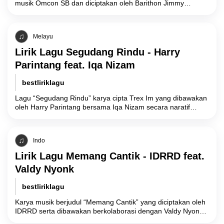
musik Omcon SB dan diciptakan oleh Barithon Jimmy
Levison Waramori mengeksplorasi kondisi psikologis individu
Melayu
Lirik Lagu Segudang Rindu - Harry
Parintang feat. Iqa Nizam
bestliriklagu
Lagu “Segudang Rindu” karya cipta Trex Im yang dibawakan
oleh Harry Parintang bersama Iqa Nizam secara naratif
mengangkat dinamika psikologis individu yang
Indo
Lirik Lagu Memang Cantik - IDRRD feat.
Valdy Nyonk
bestliriklagu
Karya musik berjudul “Memang Cantik” yang diciptakan oleh
IDRRD serta dibawakan berkolaborasi dengan Valdy Nyonk
secara naratif mengeksplorasi dinamika kekaguman