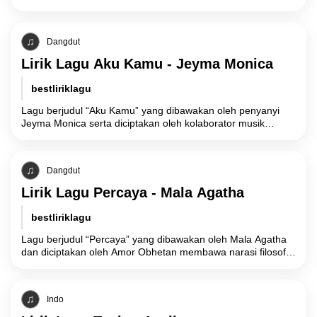
filosofis tentang batas ketabahan manusia di
Dangdut
Lirik Lagu Aku Kamu - Jeyma Monica
bestliriklagu
Lagu berjudul “Aku Kamu” yang dibawakan oleh penyanyi
Jeyma Monica serta diciptakan oleh kolaborator musik
Balance Perdana Putra dan Aksa Uyun Dananjaya,
Dangdut
Lirik Lagu Percaya - Mala Agatha
bestliriklagu
Lagu berjudul “Percaya” yang dibawakan oleh Mala Agatha
dan diciptakan oleh Amor Obhetan membawa narasi filosofis
mendalam mengenai keteguhan prinsip, optimisme, dan
Indo