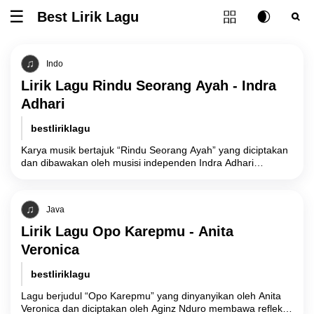
Tombol ubah l
Best Lirik Lagu
Tombol untuk membuka atau menutup menu
Tombol ub
Tom
Indo
Lirik Lagu Rindu Seorang Ayah - Indra
Adhari
bestliriklagu
Karya musik bertajuk “Rindu Seorang Ayah” yang diciptakan
dan dibawakan oleh musisi independen Indra Adhari
mengangkat latar belakang emosional mengenai duka
mendalam
Java
Lirik Lagu Opo Karepmu - Anita
Veronica
bestliriklagu
Lagu berjudul “Opo Karepmu” yang dinyanyikan oleh Anita
Veronica dan diciptakan oleh Aginz Nduro membawa refleksi