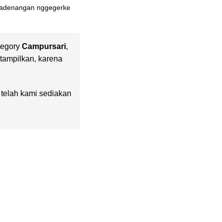
 kadenangan nggegerke
tegory
Campursari
,
 tampilkan, karena
g telah kami sediakan