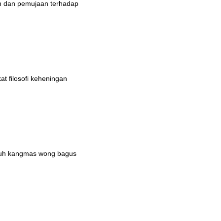
an dan pemujaan terhadap
t filosofi keheningan
duh kangmas wong bagus