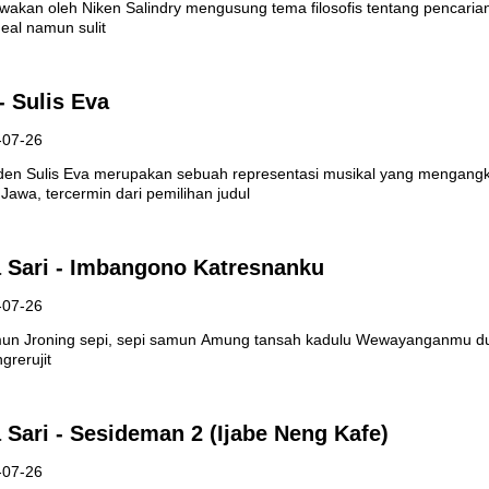
awakan oleh Niken Salindry mengusung tema filosofis tentang pencari
deal namun sulit
- Sulis Eva
-07-26
den Sulis Eva merupakan sebuah representasi musikal yang mengangka
awa, tercermin dari pemilihan judul
a Sari - Imbangono Katresnanku
-07-26
un Jroning sepi, sepi samun Amung tansah kadulu Wewayanganmu 
ngrerujit
 Sari - Sesideman 2 (Ijabe Neng Kafe)
-07-26