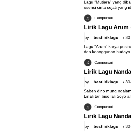
Lagu “Mutiara” yang dib
esensi cinta sejati yang i
Campursari
Lirik Lagu Arum 
by
bestliriklagu
/
30
Lagu “Arum” karya pesin
dan keanggunan budaya J
Campursari
Lirik Lagu Nand
by
bestliriklagu
/
30
Saben dino mung ngalam
Linali tan biso lali Soyo a
Campursari
Lirik Lagu Nanda
by
bestliriklagu
/
30