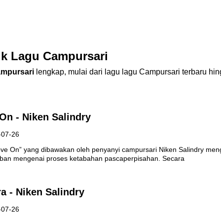
ik Lagu Campursari
mpursari
lengkap, mulai dari lagu lagu Campursari terbaru hi
On - Niken Salindry
-07-26
ove On” yang dibawakan oleh penyanyi campursari Niken Salindry meng
rban mengenai proses ketabahan pascaperpisahan. Secara
ra - Niken Salindry
-07-26