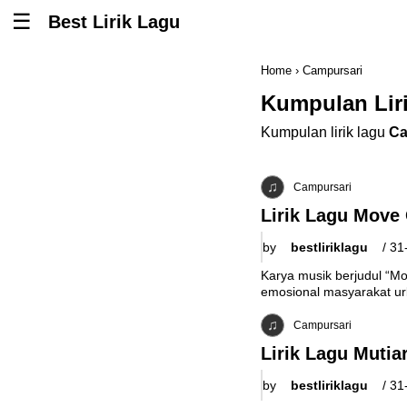
Best Lirik Lagu
Tombol untuk membuka atau menutup menu
Home
›
Campursari
Kumpulan Lir
Kumpulan lirik lagu
Ca
Campursari
Lirik Lagu Move 
by
bestliriklagu
/
31
Karya musik berjudul “M
emosional masyarakat u
Campursari
Lirik Lagu Mutia
by
bestliriklagu
/
31