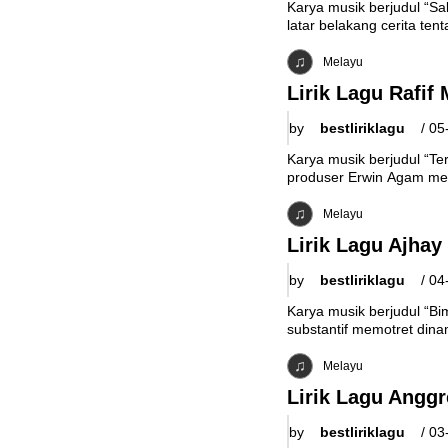
Karya musik berjudul “Sa
latar belakang cerita ten
Melayu
Lirik Lagu Rafif 
by
bestliriklagu
/
05
Karya musik berjudul “Te
produser Erwin Agam mem
Melayu
Lirik Lagu Ajhay
by
bestliriklagu
/
04
Karya musik berjudul “B
substantif memotret dinam
Melayu
Lirik Lagu Anggr
by
bestliriklagu
/
03