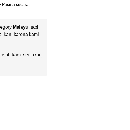
ay Pasma secara
tegory
Melayu
, tapi
pilkan, karena kami
g telah kami sediakan