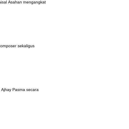
 Faisal Asahan mengangkat
 komposer sekaligus
i Ajhay Pasma secara