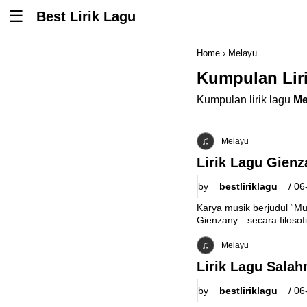
Best Lirik Lagu
Tombol untuk membuka atau menutup menu
Home
›
Melayu
Kumpulan Lir
Kumpulan lirik lagu
Me
Melayu
Lirik Lagu Gienz
by
bestliriklagu
/
06
Karya musik berjudul “M
Gienzany—secara filosofi
Melayu
Lirik Lagu Salahm
by
bestliriklagu
/
06