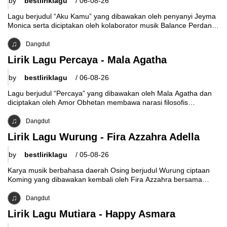
by
bestliriklagu
/
06-08-26
Lagu berjudul “Aku Kamu” yang dibawakan oleh penyanyi Jeyma
Monica serta diciptakan oleh kolaborator musik Balance Perdana
Putra dan Aksa Uyun Dananjaya,
Dangdut
Lirik Lagu Percaya - Mala Agatha
by
bestliriklagu
/
06-08-26
Lagu berjudul “Percaya” yang dibawakan oleh Mala Agatha dan
diciptakan oleh Amor Obhetan membawa narasi filosofis
mendalam mengenai keteguhan prinsip, optimisme, dan
Dangdut
Lirik Lagu Wurung - Fira Azzahra Adella
by
bestliriklagu
/
05-08-26
Karya musik berbahasa daerah Osing berjudul Wurung ciptaan
Koming yang dibawakan kembali oleh Fira Azzahra bersama
orkes Melayu Adella membawa narasi realisme
Dangdut
Lirik Lagu Mutiara - Happy Asmara