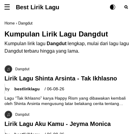
Best Lirik Lagu
Tombol untuk membuka atau menutup menu
Rubah Posisi Ki
Tombol ub
Tom
Home
›
Dangdut
Kumpulan Lirik Lagu Dangdut
Kumpulan lirik lagu
Dangdut
lengkap, mulai dari lagu lagu
Dangdut terbaru hingga yang lama.
Dangdut
Lirik Lagu Shinta Arsinta - Tak Ikhlasno
by
bestliriklagu
/
06-08-26
Lagu “Tak Ikhlasno” karya Happy Rism yang dibawakan kembali
oleh Shinta Arsinta mengusung latar belakang cerita tentang
keteguhan emosional di tengah kegagalan
Dangdut
Lirik Lagu Aku Kamu - Jeyma Monica