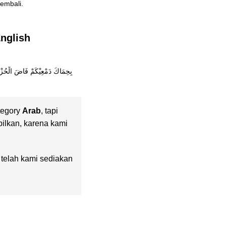
awa kembali.
 (سَلاَمْ عَلَيْكَ) Arab, English
tegory
Arab
, tapi
pilkan, karena kami
g telah kami sediakan