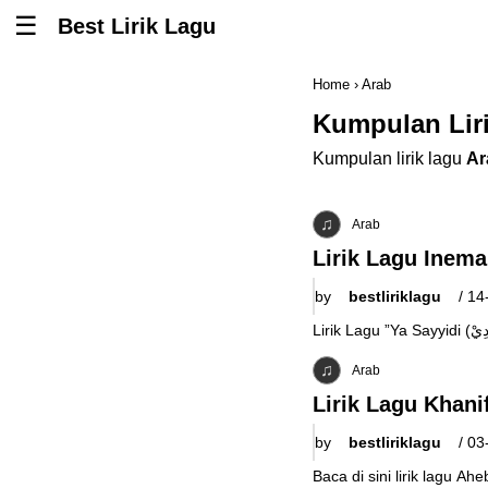
Best Lirik Lagu
Tombol untuk membuka atau menutup menu
Home
›
Arab
Kumpulan Lir
Kumpulan lirik lagu
Ar
Arab
by
bestliriklagu
/
14
Arab
by
bestliriklagu
/
03
Baca di sini lirik lagu Ahebbak أَحِبَّكْ Khanifah Khani, lirik أَنَا كِلْ مَا نَوِيْت أَنْسَى anaa kil maa nuwii