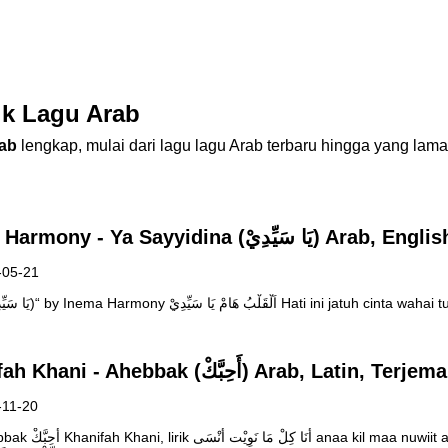
ik Lagu Arab
ab
lengkap, mulai dari lagu lagu Arab terbaru hingga yang lama
Lirik Lagu Inema Harmony - Ya Sayyidina (
-05-21
Lirik Lagu ”Ya Sayyidi (يَا سَيِّدِيْ)“ by Inema Harmony امْ يَا سَيِّدِيْ
Lirik Lagu Khanifah Khani - Ahebbak (أَحِبَّكْ) Arab, Latin,
-11-20
t ansa setiap kali aku