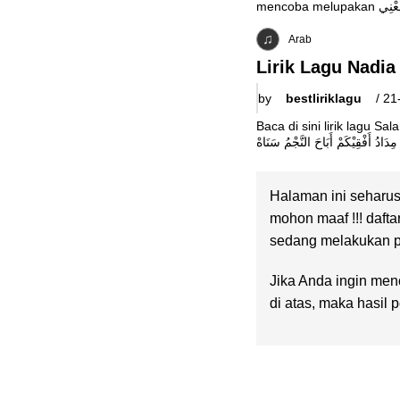
Arab
by
bestliriklagu
/
21
Baca di sini lirik lagu Salam Alayka (سَلاَمْ عَلَيْكَ) / Ya Nabi Salam Alaika Nadia Nur Fatimah, li
Halaman ini seharus
mohon maaf !!! dafta
sedang melakukan pe
Jika Anda ingin menc
di atas, maka hasil