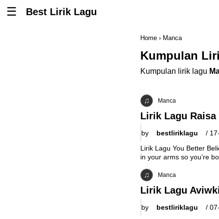
Best Lirik Lagu
Tombol untuk membuka atau menutup menu
Home
›
Manca
Kumpulan Lir
Kumpulan lirik lagu
Ma
Manca
Lirik Lagu Raisa
by
bestliriklagu
/
17
Lirik Lagu You Better Be
in your arms so you’re bot
Manca
Lirik Lagu Aviwk
by
bestliriklagu
/
07