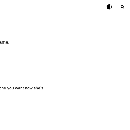
Rubah Posisi Ki
Tombol ub
Tom
lama.
 one you want now she’s