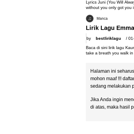
Lyrics Juni (You Will Alw
without you only got you 
Manca
Lirik Lagu Emma 
by
bestliriklagu
/
01
Baca di sini lirik lagu K
take a breath you walk i
Halaman ini seharus
mohon maaf !!! dafta
sedang melakukan pe
Jika Anda ingin menc
di atas, maka hasil