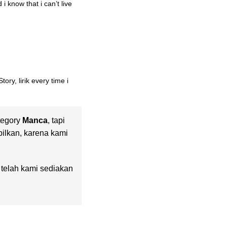
 know that i can’t live
ry, lirik every time i
tegory
Manca
, tapi
pilkan, karena kami
g telah kami sediakan