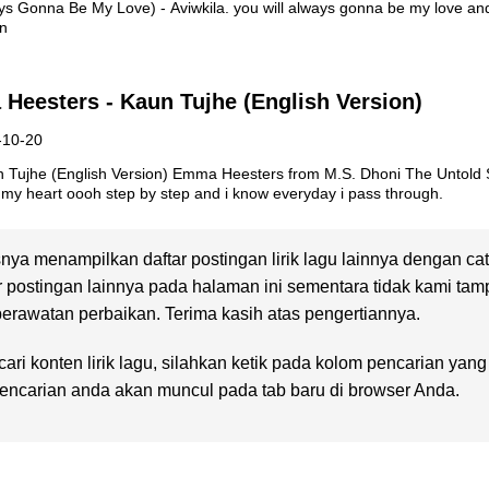
ays Gonna Be My Love) - Aviwkila. you will always gonna be my love and i
in
Heesters - Kaun Tujhe (English Version)
-10-20
aun Tujhe (English Version) Emma Heesters from M.S. Dhoni The Untold Sto
n my heart oooh step by step and i know everyday i pass through.
nya menampilkan daftar postingan lirik lagu lainnya dengan ca
r postingan lainnya pada halaman ini sementara tidak kami tam
rawatan perbaikan. Terima kasih atas pengertiannya.
ari konten lirik lagu, silahkan ketik pada kolom pencarian yan
 pencarian anda akan muncul pada tab baru di browser Anda.