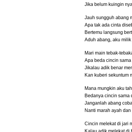
Jika belum kuingin nya
Jauh sungguh abang m
Apa tak ada cinta dis
Bertemu langsung berta
Aduh abang, aku mili
Mari main tebak-teba
Apa beda cincin sam
Jikalau adik benar m
Kan kuberi sekuntum 
Mana mungkin aku ta
Bedanya cincin sama d
Janganlah abang cob
Nanti marah ayah dan
Cincin melekat di jari
Kalau adik melekat di 