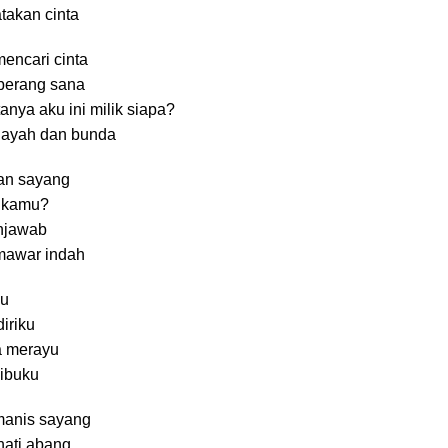
takan cinta
encari cinta
eberang sana
nya aku ini milik siapa?
k ayah dan bunda
kan sayang
a kamu?
enjawab
mawar indah
hu
iriku
a merayu
 ibuku
 manis sayang
hati abang