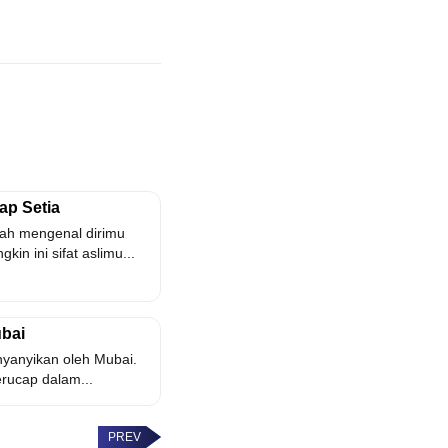
tap Setia
lah mengenal dirimu
kin ini sifat aslimu...
ubai
dinyanyikan oleh Mubai.
erucap dalam...