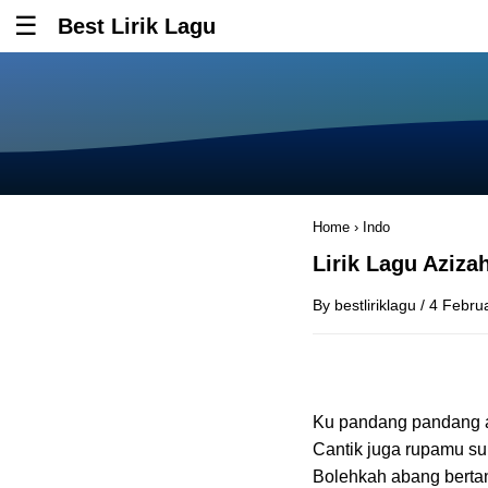
Best Lirik Lagu
Tombol untuk membuka atau menutup menu
Home
›
Indo
Lirik Lagu Aziza
By
bestliriklagu
/
4 Febru
Ku pandang pandang a
Cantik juga rupamu 
Bolehkah abang berta