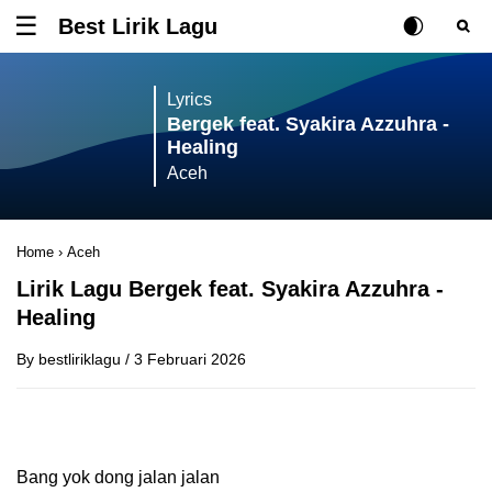
Best Lirik Lagu
Tombol untuk membuka atau menutup menu
Rubah Posisi Ki
Tombol ub
Tom
Lyrics
Bergek feat. Syakira Azzuhra -
Healing
Aceh
Home
›
Aceh
Lirik Lagu Bergek feat. Syakira Azzuhra -
Healing
By
bestliriklagu
/
3 Februari 2026
Bang yok dong jalan jalan