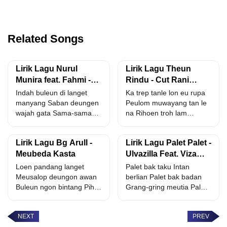
Related Songs
Lirik Lagu Nurul
Lirik Lagu Theun
Munira feat. Fahmi -
Rindu - Cut Rani
Sabe Sajan
Auliza
Indah buleun di langet
Ka trep tanle lon eu rupa
manyang Saban deungen
Peulom muwayang tan le
wajah gata Sama-sama
na Rihoen troh lam
mangat ta pandang Ban
lumpo...
cahya...
Lirik Lagu Bg Arull -
Lirik Lagu Palet Palet -
Meubeda Kasta
Ulvazilla Feat. Viza
Maviza & Iwank
Loen pandang langet
Palet bak taku Intan
Meusalop deungon awan
berlian Palet bak badan
Buleun ngon bintang Pih
Grang-gring meutia Palet-
sep trang meu cahaya
palet bak taku Dek
Angen...
meulu...