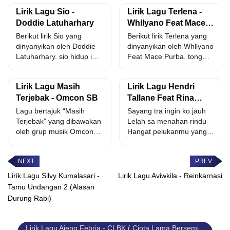
Lirik Lagu Sio -
Lirik Lagu Terlena -
Doddie Latuharhary
Whllyano Feat Mace
Purba
Berikut lirik Sio yang
Berikut lirik Terlena yang
dinyanyikan oleh Doddie
dinyanyikan oleh Whllyano
Latuharhary. sio hidup ini
Feat Mace Purba. tong
su seng sama dolo...
ketemu pertama tuh sa...
Lirik Lagu Masih
Lirik Lagu Hendri
Terjebak - Omcon SB
Tallane Feat Rina
Sainyakit - Hanyut
Lagu bertajuk “Masih
Sayang tra ingin ko jauh
Dalam Sepi
Terjebak” yang dibawakan
Lelah sa menahan rindu
oleh grup musik Omcon
Hangat pelukanmu yang
SB dan diciptakan oleh
selalu sa tunggu...
Barithon...
Lirik Lagu Silvy Kumalasari -
Lirik Lagu Aviwkila - Reinkarnasi
Tamu Undangan 2 (Alasan
Durung Rabi)
Lirik Lagu Ajeng Febria - CLBK ( Cinta Lama Bersemi