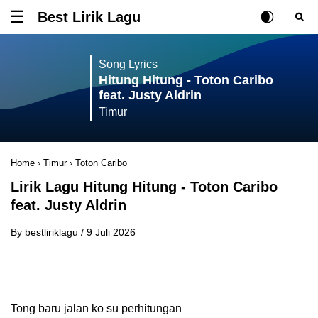
Best Lirik Lagu
Tombol untuk membuka atau menutup menu
Rubah Posisi Ki
Tombol ub
Tom
Song Lyrics
Hitung Hitung - Toton Caribo
feat. Justy Aldrin
Timur
Home
›
Timur
›
Toton Caribo
Lirik Lagu Hitung Hitung - Toton Caribo
feat. Justy Aldrin
By
bestliriklagu
/
9 Juli 2026
Tong baru jalan ko su perhitungan