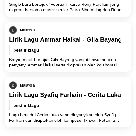
Single baru bertajuk “Februari” karya Rony Parulian yang
digarap bersama musisi senior Petra Sihombing dan Rendy
Pandugo menyajikan narasi romansa personal yang
Malaysia
Lirik Lagu Ammar Haikal - Gila Bayang
bestliriklagu
Karya musik bertajuk Gila Bayang yang dibawakan oleh
penyanyi Ammar Haikal serta diciptakan oleh kolaborasi
Naim Daniel, Adib Hamdi, dan Amir Firdaus,
Malaysia
Lirik Lagu Syafiq Farhain - Cerita Luka
bestliriklagu
Lagu berjudul Cerita Luka yang dinyanyikan oleh Syafiq
Farhain dan diciptakan oleh komposer Ikhwan Fatanna
bersama Wan Saleh mengusung tema pengkhianatan
komitmen