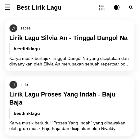
Tombol ubah l
Best Lirik Lagu
Tombol untuk membuka atau menutup menu
Tombol ub
Tom
Tapsel
Lirik Lagu Silvia An - Tinggal Dangol Na
bestliriklagu
Karya musik bertajuk Tinggal Dangol Na yang diciptakan dan
dinyanyikan oleh Silvia An merupakan sebuah repertoar pop
Tapanuli Selatan (Tapsel) yang mengeksplorasi
Indo
Lirik Lagu Proses Yang Indah - Baju
Baja
bestliriklagu
Karya musik berjudul “Proses Yang Indah” yang dibawakan
oleh grup musik Baju Baja dan diciptakan oleh Rivaldy
Maulana membawa narasi filosofis tentang