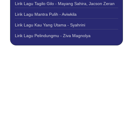
Lirik Lagu Tagilo Gilo - Mayang Sahira, Jacson Zeran
Lirik Lagu Mantra Pulih - Aviwkila
Lirik Lagu Kau Yang Utama - Syahrini
Lirik Lagu Pelindungmu - Ziva Magnolya
About Us
Contact Us
Disclaimer
Privacy Policy
Copyright © 2026 Best Lirik Lagu