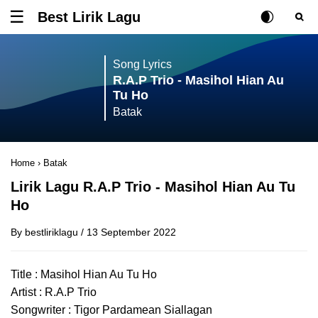
Best Lirik Lagu
Tombol untuk membuka atau menutup menu
Rubah Posisi Ki
Tombol ub
Tom
Song Lyrics
R.A.P Trio - Masihol Hian Au
Tu Ho
Batak
Home
›
Batak
Lirik Lagu R.A.P Trio - Masihol Hian Au Tu
Ho
By
bestliriklagu
/
13 September 2022
Title : Masihol Hian Au Tu Ho
Artist : R.A.P Trio
Songwriter : Tigor Pardamean Siallagan