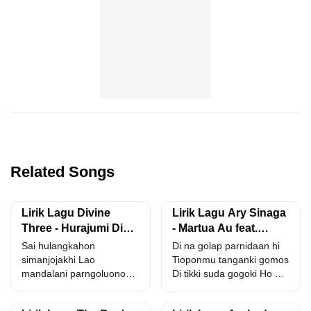
Related Songs
Lirik Lagu Divine
Lirik Lagu Ary Sinaga
Three - Hurajumi Di
- Martua Au feat.
Rohangku
Yosepha
Sai hulangkahon
Di na golap parnidaan hi
Simangunsong
simanjojakhi Lao
Tioponmu tanganki gomos
mandalani parngoluonon
Di tikki suda gogoki Ho do
Songon na lilu so
na...
margogo au Soadong na