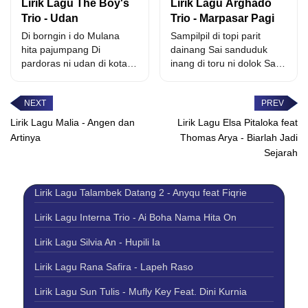
Lirik Lagu The Boy's
Lirik Lagu Arghado
lao...
Trio - Udan
Trio - Marpasar Pagi
Di borngin i do Mulana
Sampilpil di topi parit
hita pajumpang Di
dainang Sai sanduduk
pardoras ni udan di kota
inang di toru ni dolok Sai
Medan Maraek...
sadia leleng...
Lirik Lagu Malia - Angen dan
Lirik Lagu Elsa Pitaloka feat
Artinya
Thomas Arya - Biarlah Jadi
Sejarah
Lirik Lagu Talambek Datang 2 - Anyqu feat Fiqrie
Lirik Lagu Interna Trio - Ai Boha Nama Hita On
Lirik Lagu Silvia An - Hupili Ia
Lirik Lagu Rana Safira - Lapeh Raso
Lirik Lagu Sun Tulis - Mufly Key Feat. Dini Kurnia