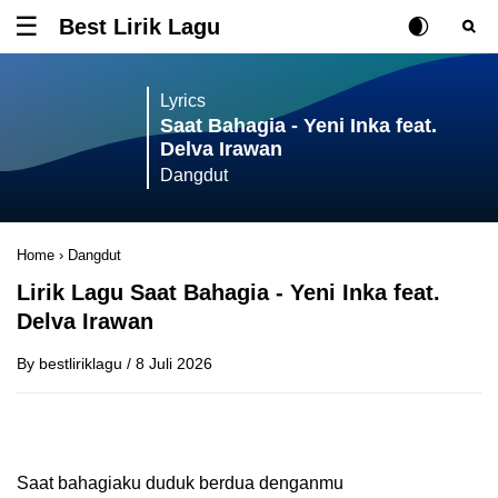
Best Lirik Lagu
Tombol untuk membuka atau menutup menu
Rubah Posisi Ki
Tombol ub
Tom
Lyrics
Saat Bahagia - Yeni Inka feat.
Delva Irawan
Dangdut
Home
›
Dangdut
Lirik Lagu Saat Bahagia - Yeni Inka feat.
Delva Irawan
By
bestliriklagu
/
8 Juli 2026
Saat bahagiaku duduk berdua denganmu