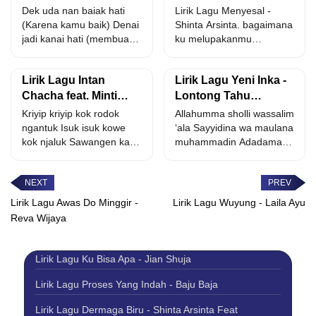
Dek uda nan baiak hati
Lirik Lagu Menyesal -
(Karena kamu baik) Denai
Shinta Arsinta. bagaimana
jadi kanai hati (membuat
ku melupakanmu
hatiku luluh)...
sementara hatiku rindu
menyesal ku tak...
Lirik Lagu Intan
Lirik Lagu Yeni Inka -
Chacha feat. Minti
Lontong Tahu
Brekele - Njaluk Dek
Lontong Sate
Kriyip kriyip kok rodok
Allahumma sholli wassalim
ngantuk Isuk isuk kowe
‘ala Sayyidina wa maulana
kok njaluk Sawangen kae
muhammadin Adadama
ra duwe bubok...
fi’il mila hissholatan Daa
imatan bida...
Lirik Lagu Awas Do Minggir -
Lirik Lagu Wuyung - Laila Ayu
Reva Wijaya
Lirik Lagu Ku Bisa Apa - Jian Shuja
Lirik Lagu Proses Yang Indah - Baju Baja
Lirik Lagu Dermaga Biru - Shinta Arsinta Feat