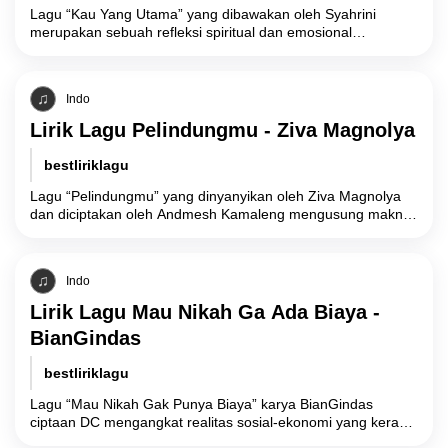
Lagu “Kau Yang Utama” yang dibawakan oleh Syahrini
merupakan sebuah refleksi spiritual dan emosional
mengenai reposisi prioritas hidup, yang menandai
kembalinya sang
Indo
Lirik Lagu Pelindungmu - Ziva Magnolya
bestliriklagu
Lagu “Pelindungmu” yang dinyanyikan oleh Ziva Magnolya
dan diciptakan oleh Andmesh Kamaleng mengusung makna
filosofis tentang ketulusan cinta tanpa syarat (unconditional
love),
Indo
Lirik Lagu Mau Nikah Ga Ada Biaya -
BianGindas
bestliriklagu
Lagu “Mau Nikah Gak Punya Biaya” karya BianGindas
ciptaan DC mengangkat realitas sosial-ekonomi yang kerap
dihadapi oleh pasangan muda di Indonesia terkait