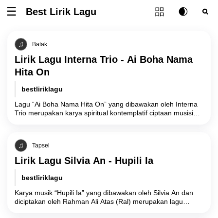
Tombol ubah l
Best Lirik Lagu
Tombol untuk membuka atau menutup menu
Tombol ub
Tom
Batak
Lirik Lagu Interna Trio - Ai Boha Nama
Hita On
bestliriklagu
Lagu “Ai Boha Nama Hita On” yang dibawakan oleh Interna
Trio merupakan karya spiritual kontemplatif ciptaan musisi
legendaris Batak, Jack Marpaung, yang
Tapsel
Lirik Lagu Silvia An - Hupili Ia
bestliriklagu
Karya musik “Hupili Ia” yang dibawakan oleh Silvia An dan
diciptakan oleh Rahman Ali Atas (Ral) merupakan lagu
berbahasa Tapanuli Selatan (Tapsel)