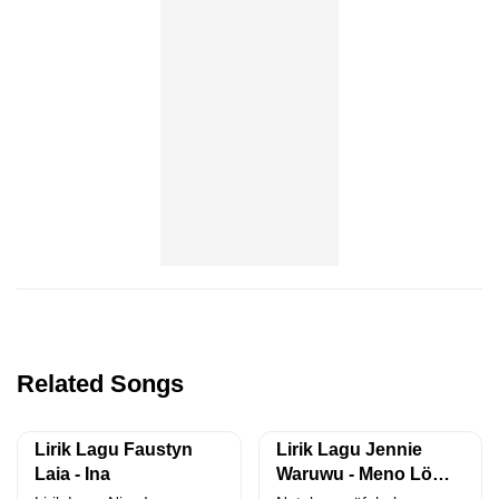
Related Songs
Lirik Lagu Faustyn
Lirik Lagu Jennie
Laia - Ina
Waruwu - Meno Lö
Yaugö