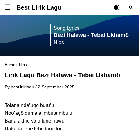
Best Lirik Lagu
Tombol untuk membuka atau menutup menu
Rubah Posisi Ki
Tombol ub
Tom
Song Lyrics
Bezi Halawa - Tebai Ukhamö
Nias
Home
›
Nias
Lirik Lagu Bezi Halawa - Tebai Ukhamö
By
bestliriklagu
/
2 September 2025
Tolana nda’ugö buru’u
Noö’agö dumalai mbute mbulu
Bana akhiu ya’o fune hawu
Hatö ba lehe lehe tanö tou