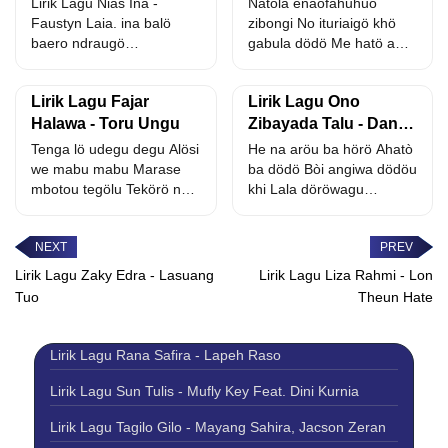
Lirik Lagu Nias Ina -
Natola enaöfahuhuo
Faustyn Laia. ina balö
zibongi No ituriaigö khö
baero ndraugö
gabula dödö Me hatö awai
zangomasiö yaodo ono
nawögu götö wofanömö
hunö...
Taria...
Lirik Lagu Fajar
Lirik Lagu Ono
Halawa - Toru Ungu
Zibayada Talu - Daniel
Folala Zalukhu
Tenga lö udegu degu Alösi
He na aröu ba hörö Ahatò
we mabu mabu Marase
ba dödö Bòi angiwa dödöu
mbotou tegölu Tekörö nuo
khi Lala döröwagu
duru aheu...
Tenga...
Lirik Lagu Zaky Edra - Lasuang
Lirik Lagu Liza Rahmi - Lon
Tuo
Theun Hate
Lirik Lagu Rana Safira - Lapeh Raso
Lirik Lagu Sun Tulis - Mufly Key Feat. Dini Kurnia
Lirik Lagu Tagilo Gilo - Mayang Sahira, Jacson Zeran