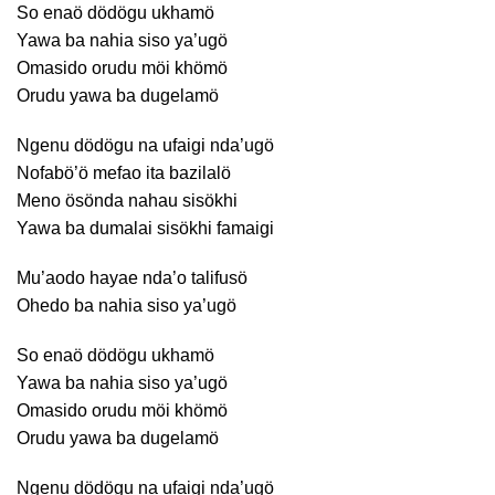
So enaö dödögu ukhamö
Yawa ba nahia siso ya’ugö
Omasido orudu möi khömö
Orudu yawa ba dugelamö
Ngenu dödögu na ufaigi nda’ugö
Nofabö’ö mefao ita bazilalö
Meno ösönda nahau sisökhi
Yawa ba dumalai sisökhi famaigi
Mu’aodo hayae nda’o talifusö
Ohedo ba nahia siso ya’ugö
So enaö dödögu ukhamö
Yawa ba nahia siso ya’ugö
Omasido orudu möi khömö
Orudu yawa ba dugelamö
Ngenu dödögu na ufaigi nda’ugö