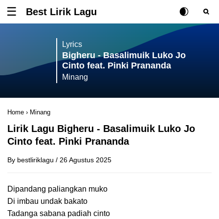
Best Lirik Lagu
Tombol untuk membuka atau menutup menu
Rubah Posisi Ki
Tombol ub
Tom
Lyrics
Bigheru - Basalimuik Luko Jo
Cinto feat. Pinki Prananda
Minang
Home
›
Minang
Lirik Lagu Bigheru - Basalimuik Luko Jo
Cinto feat. Pinki Prananda
By
bestliriklagu
/
26 Agustus 2025
Dipandang paliangkan muko
Di imbau undak bakato
Tadanga sabana padiah cinto