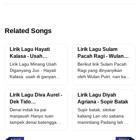
Related Songs
Lirik Lagu Hayati
Lirik Lagu Sulam
Kalasa - Usah
Pacah Ragi - Wulan
Diganyang Juo
Putri
Lirik Lagu Minang Usah
Berikut lirik Sulam Pacah
Diganyang Juo - Hayati
Ragi yang dinyanyikan
Kalasa. usah di ganyang
oleh Wulan Putri. nan ka
juo hati nan...
habih eloklah habihkan...
Lirik Lagu Diva Aurel -
Lirik Lagu Diyah
Dek Tido
Agriana - Sopir Batak
Manampuang Juo
Denai indak ka pai
Supir batak, sitokar
manjauah Hanyo tuan
kaliang Lari oto sabana
tampek denai batenggang
manintiang Padang lah ka
Walau sakik bak raso ka...
medan, medan lah ka...