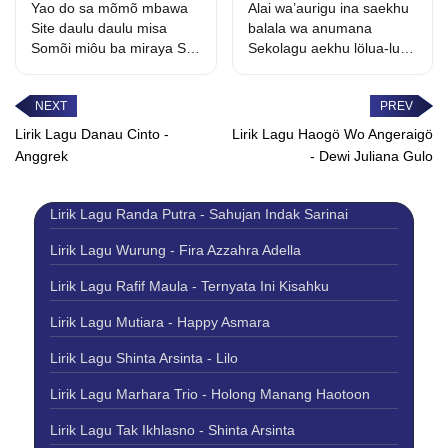
Mbawa (Romanus
Ina
Yao do sa mõmõ mbawa
Alai wa’aurigu ina saekhu
Bu'ulolo)
Site daulu daulu misa
balala wa anumana
Somõi miôu ba miraya Silõ
Sekolagu aekhu lölua-lua
tatu...
Ohitö dödögu lö usönda
He...
Lirik Lagu Danau Cinto -
Lirik Lagu Haogö Wo Angeraigö
Anggrek
- Dewi Juliana Gulo
Lirik Lagu Randa Putra - Sahujan Indak Sarinai
Lirik Lagu Wurung - Fira Azzahra Adella
Lirik Lagu Rafif Maula - Ternyata Ini Kisahku
Lirik Lagu Mutiara - Happy Asmara
Lirik Lagu Shinta Arsinta - Lilo
Lirik Lagu Marhara Trio - Holong Manang Haotoon
Lirik Lagu Tak Ikhlasno - Shinta Arsinta