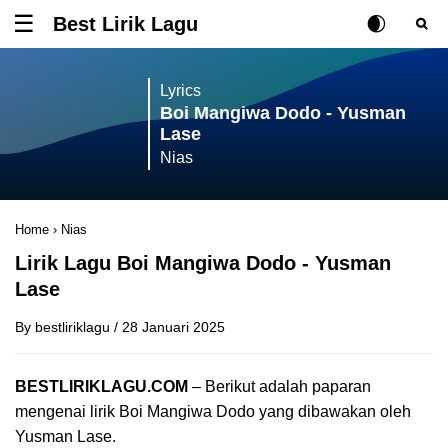
Best Lirik Lagu
Tombol untuk membuka atau menutup menu
Rubah Posisi Ki
Tombol ub
Tom
Lyrics
Boi Mangiwa Dodo - Yusman
Lase
Nias
Home
›
Nias
Lirik Lagu Boi Mangiwa Dodo - Yusman
Lase
By
bestliriklagu
/
28 Januari 2025
BESTLIRIKLAGU.COM
– Berikut adalah paparan
mengenai lirik Boi Mangiwa Dodo yang dibawakan oleh
Yusman Lase.