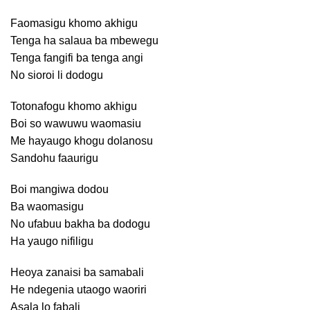
Faomasigu khomo akhigu
Tenga ha salaua ba mbewegu
Tenga fangifi ba tenga angi
No sioroi li dodogu
Totonafogu khomo akhigu
Boi so wawuwu waomasiu
Me hayaugo khogu dolanosu
Sandohu faaurigu
Boi mangiwa dodou
Ba waomasigu
No ufabuu bakha ba dodogu
Ha yaugo nifiligu
Heoya zanaisi ba samabali
He ndegenia utaogo waoriri
Asala lo fabali