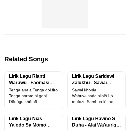
Related Songs
Lirik Lagu Rianti
Lirik Lagu Saridewi
Waruwu - Faomasi
Zalukhu - Sawai
Silö Tebulö
Khönia
Tenga ana’a Tenga göi firö
Sawai khönia
Tenga harato ni gohi
Wahuwusada silalö Lö
Dödögu khömö
mofozu Sambua lö irai
Fahuwusada ba zi lalö...
mo’ölö Zaya zaya gölö
Waomasi sino...
Lirik Lagu Nias -
Lirik Lagu Havino S
Ya'odo Sa Mõmõ
Duha - Alai Wa'aurigu