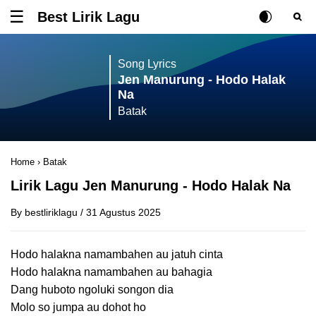
Best Lirik Lagu
Tombol untuk membuka atau menutup menu
Rubah Posisi Ki
Tombol ub
Tom
Song Lyrics
Jen Manurung - Hodo Halak
Na
Batak
Home
›
Batak
Lirik Lagu Jen Manurung - Hodo Halak Na
By
bestliriklagu
/
31 Agustus 2025
Hodo halakna namambahen au jatuh cinta
Hodo halakna namambahen au bahagia
Dang huboto ngoluki songon dia
Molo so jumpa au dohot ho