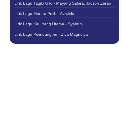
Lirik Lagu Tagilo Gilo - Mayang Sahira, Jacson Zeran
Lirik Lagu Mantra Pulih - Aviwkila
Lirik Lagu Kau Yang Utama - Syahrini
Lirik Lagu Pelindungmu - Ziva Magnolya
About Us
Contact Us
Disclaimer
Privacy Policy
Copyright © 2026 Best Lirik Lagu