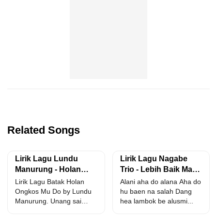
Related Songs
Lirik Lagu Lundu
Lirik Lagu Nagabe
Manurung - Holan
Trio - Lebih Baik Ma
Ongkos Mu Do
Putus
Lirik Lagu Batak Holan
Alani aha do alana Aha do
Ongkos Mu Do by Lundu
hu baen na salah Dang
Manurung. Unang sai
hea lambok be alusmi...
tangis ho anak...