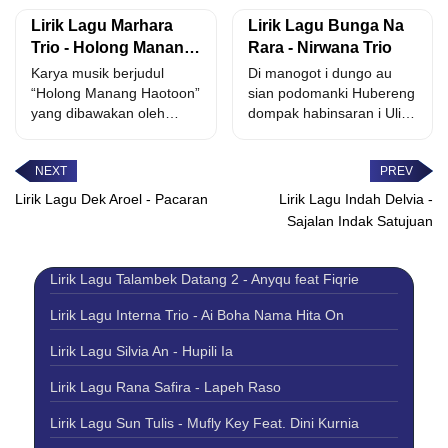
Lirik Lagu Marhara
Lirik Lagu Bunga Na
Trio - Holong Manang
Rara - Nirwana Trio
Haotoon
Karya musik berjudul
Di manogot i dungo au
“Holong Manang Haotoon”
sian podomanki Hubereng
yang dibawakan oleh
dompak habinsaran i Uli
Marhara Trio dan
nai tahe sirondang...
diciptakan oleh Ariee...
Lirik Lagu Dek Aroel - Pacaran
Lirik Lagu Indah Delvia -
Sajalan Indak Satujuan
Lirik Lagu Talambek Datang 2 - Anyqu feat Fiqrie
Lirik Lagu Interna Trio - Ai Boha Nama Hita On
Lirik Lagu Silvia An - Hupili Ia
Lirik Lagu Rana Safira - Lapeh Raso
Lirik Lagu Sun Tulis - Mufly Key Feat. Dini Kurnia