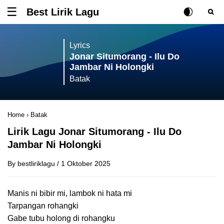
Best Lirik Lagu
Tombol untuk membuka atau menutup menu
Rubah Posisi Ki
Tombol ub
Tom
Lyrics
Jonar Situmorang - Ilu Do
Jambar Ni Holongki
Batak
Home
›
Batak
Lirik Lagu Jonar Situmorang - Ilu Do
Jambar Ni Holongki
By
bestliriklagu
/
1 Oktober 2025
Manis ni bibir mi, lambok ni hata mi
Tarpangan rohangki
Gabe tubu holong di rohangku