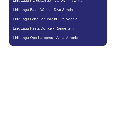
Lirik Lagu Haruskah Sampai Disini - Aprilian
Lirik Lagu Batas Waktu - Diva Strada
Lirik Lagu Lebe Bae Bagini - Ira Aviania
Lirik Lagu Resta Donica - Rangerteni
Lirik Lagu Opo Karepmu - Anita Veronica
About Us
Contact Us
Disclaimer
Privacy Policy
Copyright © 2026 Best Lirik Lagu