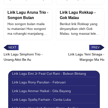
do na hu...
holongtai Ditos-tos
marsalah Jala...
Lirik Lagu Aruna Trio -
Lirik Lagu Rokkap -
Songon Bulan
Gok Malau
Hoo songon bulan maila
Berikut lirik Rokkap yang
tu mataniari Hoo songoni
dinyanyikan oleh Gok
ma rohangki manjalang
Malau. tung massai leleng
tangan mi Tung las...
au tarpaima si rokkap...
Lirik Lagu Simphoni Trio -
Lirik Lagu Yeni Sinaga -
Unang Attoi Be Au
Margogo Ma Ho
Lirik Lagu Emi Jr Feat Cut Rani - Buleun Bintang
Lirik Lagu Rony Parulian - Februari
Lirik Lagu Ammar Haikal - Gila Bayang
Lirik Lagu Syafiq Farhain - Cerita Luka