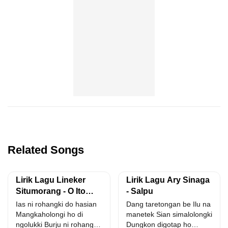
Related Songs
Lirik Lagu Lineker
Lirik Lagu Ary Sinaga
Situmorang - O Ito
- Salpu
Hasian
Ias ni rohangki do hasian
Dang taretongan be Ilu na
Mangkaholongi ho di
manetek Sian simalolongki
ngolukki Burju ni rohangki
Dungkon digotap ho