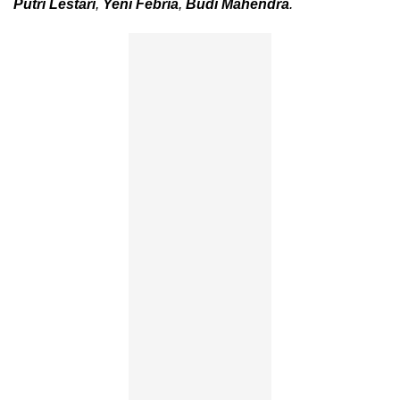
Putri Lestari
,
Yeni Febria
,
Budi Mahendra
.