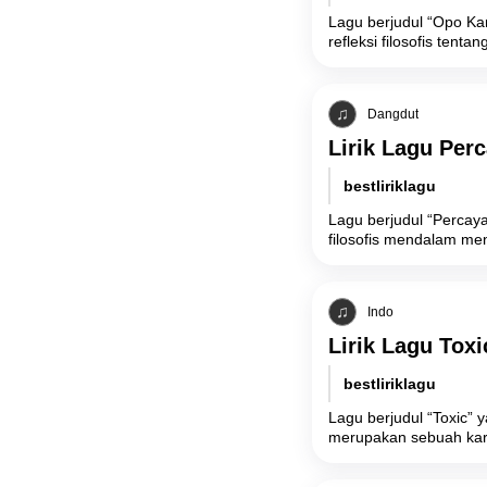
Lagu berjudul “Opo Ka
refleksi filosofis tent
Dangdut
Lirik Lagu Per
bestliriklagu
Lagu berjudul “Percay
filosofis mendalam me
Indo
Lirik Lagu Toxi
bestliriklagu
Lagu berjudul “Toxic”
merupakan sebuah kar