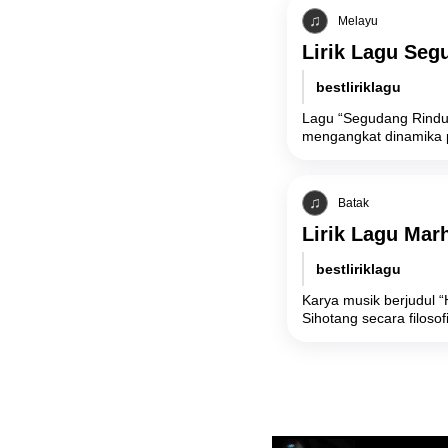
Melayu
Lirik Lagu Seg
bestliriklagu
Lagu “Segudang Rindu”
mengangkat dinamika p
Batak
Lirik Lagu Mar
bestliriklagu
Karya musik berjudul 
Sihotang secara filosof