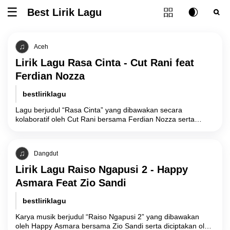
Tombol ubah l
Best Lirik Lagu
Tombol untuk membuka atau menutup menu
Tombol ub
Tom
Aceh
Lirik Lagu Rasa Cinta - Cut Rani feat
Ferdian Nozza
bestliriklagu
Lagu berjudul “Rasa Cinta” yang dibawakan secara
kolaboratif oleh Cut Rani bersama Ferdian Nozza serta
diciptakan oleh Ulem Khaswara merupakan sebuah karya
Dangdut
Lirik Lagu Raiso Ngapusi 2 - Happy
Asmara Feat Zio Sandi
bestliriklagu
Karya musik berjudul “Raiso Ngapusi 2” yang dibawakan
oleh Happy Asmara bersama Zio Sandi serta diciptakan oleh