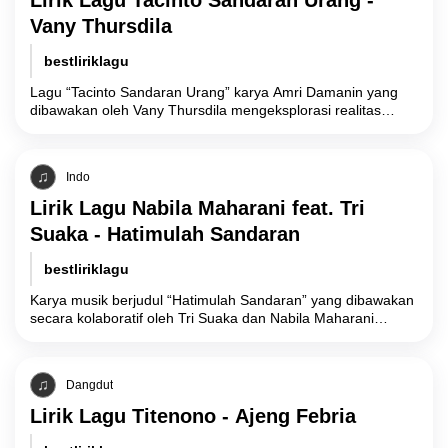
Lirik Lagu Tacinto Sandaran Urang -
Vany Thursdila
bestliriklagu
Lagu “Tacinto Sandaran Urang” karya Amri Damanin yang
dibawakan oleh Vany Thursdila mengeksplorasi realitas
emosional mengenai konflik batin akibat mencintai
seseorang yang
Indo
Lirik Lagu Nabila Maharani feat. Tri
Suaka - Hatimulah Sandaran
bestliriklagu
Karya musik berjudul “Hatimulah Sandaran” yang dibawakan
secara kolaboratif oleh Tri Suaka dan Nabila Maharani
mengusung tema filosofis tentang komitmen emosional yang
Dangdut
Lirik Lagu Titenono - Ajeng Febria