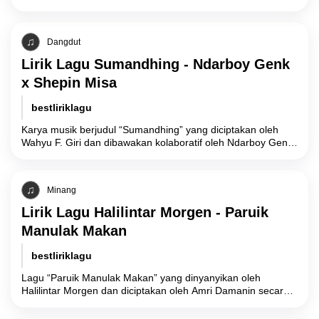
Aryan Saputra dan Yuda Laksono
Dangdut
Lirik Lagu Sumandhing - Ndarboy Genk
x Shepin Misa
bestliriklagu
Karya musik berjudul “Sumandhing” yang diciptakan oleh
Wahyu F. Giri dan dibawakan kolaboratif oleh Ndarboy Genk
bersama Shepin Misa mengangkat narasi tentang
Minang
Lirik Lagu Halilintar Morgen - Paruik
Manulak Makan
bestliriklagu
Lagu “Paruik Manulak Makan” yang dinyanyikan oleh
Halilintar Morgen dan diciptakan oleh Amri Damanin secara
filosofis mengangkat realitas psikologis dan fisik seseorang