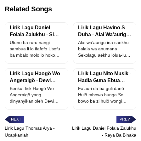
Related Songs
Lirik Lagu Daniel
Lirik Lagu Havino S
Folala Zalukhu - Simoi
Duha - Alai Wa'aurigu
Moli Moli
Ina
Utuno ba ruru nangi
Alai wa’aurigu ina saekhu
sambua li lo ifafofo Usofu
balala wa anumana
ba mbalo molo lo hoko
Sekolagu aekhu lölua-lua
ba...
Ohitö dödögu lö usönda
He...
Lirik Lagu Haogö Wo
Lirik Lagu Nito Musik -
Angeraigö - Dewi
Hadia Guna Ebua
Juliana Gulo
Gana'a
Berikut lirik Haogö Wo
Fa’auri da ba guli danö
Angeraigö yang
Hulö mbowo bunga So
dinyanyikan oleh Dewi
bowo ba zi hulö wongi
Juliana Gulo. hadia
Ba...
sinduhu gaa waomasi...
Lirik Lagu Thomas Arya -
Lirik Lagu Daniel Folala Zalukhu
Ucapkanlah
- Raya Ba Binaka