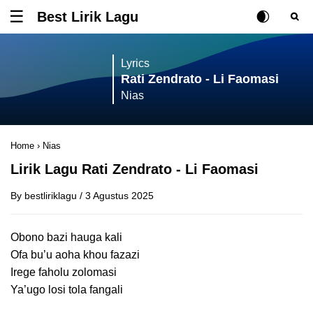
Best Lirik Lagu
Tombol untuk membuka atau menutup menu
Rubah Posisi Ki
Tombol ub
Tom
Lyrics
Rati Zendrato - Li Faomasi
Nias
Home
›
Nias
Lirik Lagu Rati Zendrato - Li Faomasi
By
bestliriklagu
/
3 Agustus 2025
Obono bazi hauga kali
Ofa bu’u aoha khou fazazi
Irege faholu zolomasi
Ya’ugo losi tola fangali