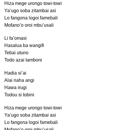
Hiza mege urongo towi-towi
Ya’ugo soba zitambai asi
Lo fangona logoi famebali
Mofano’o oroi mbu’usali
Li fa’omasi
Hasalua ba wangifi
Tebai utuno
Todo azai tamboni
Hadia si’ai
Alai naha angi
Hawa irugi
Todou si tobini
Hiza mege urongo towi-towi
Ya’ugo soba zitambai asi
Lo fangona logoi famebali
Mofano’o oroi mbu’usali