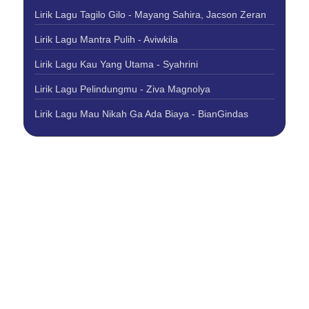
Lirik Lagu Tagilo Gilo - Mayang Sahira, Jacson Zeran
Lirik Lagu Mantra Pulih - Aviwkila
Lirik Lagu Kau Yang Utama - Syahrini
Lirik Lagu Pelindungmu - Ziva Magnolya
Lirik Lagu Mau Nikah Ga Ada Biaya - BianGindas
About Us
Contact Us
Disclaimer
Privacy Policy