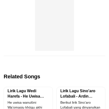
Related Songs
Lirik Lagu Wedi
Lirik Lagu Sino'aro
Harefa - He Uwisa
Lofabali - Ardin
Wanulöni
Waruwu
He uwisa wanulöni
Berikut lirik Sino'aro
Wa’omasiu khögu akhi
Lofabali yang dinyanyikan