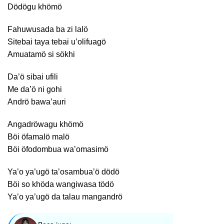
Dödögu khömö
Fahuwusada ba zi lalö
Sitebai taya tebai u’olifuagö
Amuatamö si sökhi
Da’ö sibai ufili
Me da’ö ni gohi
Andrö bawa’auri
Angadröwagu khömö
Böi öfamalö malö
Böi öfodombua wa’omasimö
Ya’o ya’ugö ta’osambua’ö dödö
Böi so khöda wangiwasa tödö
Ya’o ya’ugö da talau mangandrö