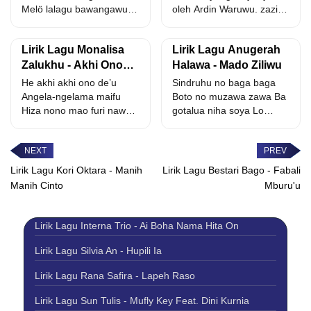
Melö lalagu bawangawuli
oleh Ardin Waruwu. zaziu
Me ya’ugö toröi furi Götö
silalo fola'atebulo
wefaoda...
bawa'aurigu khi
Lirik Lagu Monalisa
Lirik Lagu Anugerah
hayaugo...
Zalukhu - Akhi Ono
Halawa - Mado Ziliwu
De'u
He akhi akhi ono de’u
Sindruhu no baga baga
Angela-ngelama maifu
Boto no muzawa zawa Ba
Hiza nono mao furi nawu
gotalua niha soya Lo
Ifa mio-mio doyo...
tobini me...
Lirik Lagu Kori Oktara - Manih
Lirik Lagu Bestari Bago - Fabali
Manih Cinto
Mburu'u
Lirik Lagu Interna Trio - Ai Boha Nama Hita On
Lirik Lagu Silvia An - Hupili Ia
Lirik Lagu Rana Safira - Lapeh Raso
Lirik Lagu Sun Tulis - Mufly Key Feat. Dini Kurnia