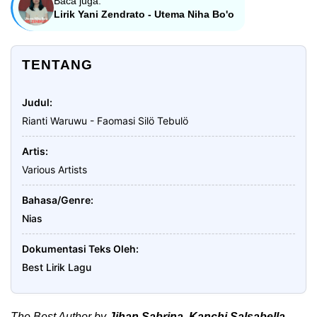
Baca juga:
Lirik Yani Zendrato - Utema Niha Bo'o
TENTANG
Judul
Rianti Waruwu - Faomasi Silö Tebulö
Artis
Various Artists
Bahasa/Genre
Nias
Dokumentasi Teks Oleh
Best Lirik Lagu
The Best Author by
Jihan Sabrina
,
Kanchi Salsabella
,