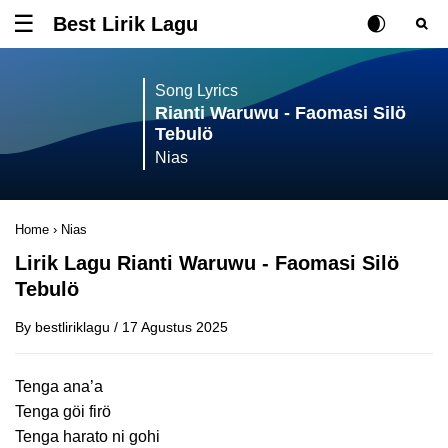
Best Lirik Lagu
Tombol untuk membuka atau menutup menu
Rubah Posisi Ki
Tombol ub
Tom
Song Lyrics
Rianti Waruwu - Faomasi Silö
Tebulö
Nias
Home
›
Nias
Lirik Lagu Rianti Waruwu - Faomasi Silö
Tebulö
By
bestliriklagu
/
17 Agustus 2025
Tenga ana’a
Tenga göi firö
Tenga harato ni gohi