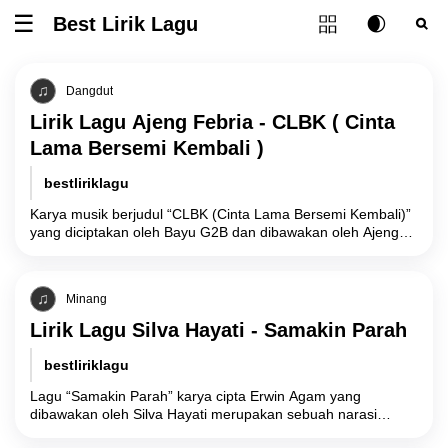
Tombol ubah l
Best Lirik Lagu
Tombol untuk membuka atau menutup menu
Tombol ub
Tom
Dangdut
Lirik Lagu Ajeng Febria - CLBK ( Cinta
Lama Bersemi Kembali )
bestliriklagu
Karya musik berjudul “CLBK (Cinta Lama Bersemi Kembali)”
yang diciptakan oleh Bayu G2B dan dibawakan oleh Ajeng
Febria mengangkat realitas psikologis mengenai
Minang
Lirik Lagu Silva Hayati - Samakin Parah
bestliriklagu
Lagu “Samakin Parah” karya cipta Erwin Agam yang
dibawakan oleh Silva Hayati merupakan sebuah narasi
melankolis yang menyoroti degradasi hubungan