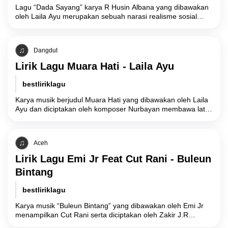
Lagu “Dada Sayang” karya R Husin Albana yang dibawakan
oleh Laila Ayu merupakan sebuah narasi realisme sosial
yang menyoroti konflik batin akibat
Dangdut
Lirik Lagu Muara Hati - Laila Ayu
bestliriklagu
Karya musik berjudul Muara Hati yang dibawakan oleh Laila
Ayu dan diciptakan oleh komposer Nurbayan membawa latar
belakang cerita tentang fase akhir
Aceh
Lirik Lagu Emi Jr Feat Cut Rani - Buleun
Bintang
bestliriklagu
Karya musik “Buleun Bintang” yang dibawakan oleh Emi Jr
menampilkan Cut Rani serta diciptakan oleh Zakir J.R
merupakan sebuah representasi simbolis atas