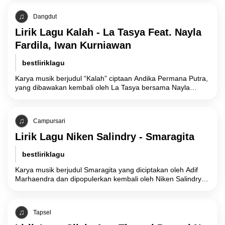
interpersonal akibat
Dangdut
Lirik Lagu Kalah - La Tasya Feat. Nayla
Fardila, Iwan Kurniawan
bestliriklagu
Karya musik berjudul “Kalah” ciptaan Andika Permana Putra,
yang dibawakan kembali oleh La Tasya bersama Nayla
Fardila dan Iwan Kurniawan dalam versi
Campursari
Lirik Lagu Niken Salindry - Smaragita
bestliriklagu
Karya musik berjudul Smaragita yang diciptakan oleh Adif
Marhaendra dan dipopulerkan kembali oleh Niken Salindry
membawa latar belakang filosofis yang berakar dari
Tapsel